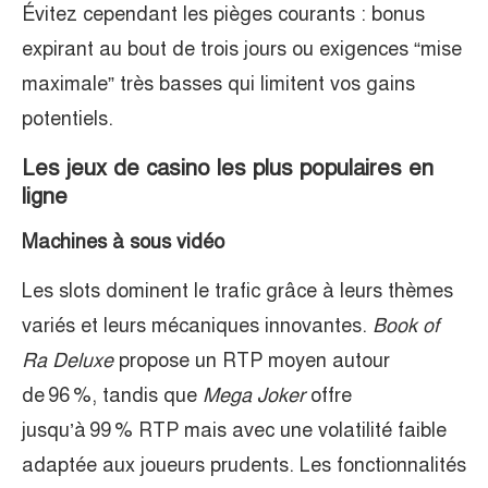
Évitez cependant les pièges courants : bonus
expirant au bout de trois jours ou exigences “mise
maximale” très basses qui limitent vos gains
potentiels.
Les jeux de casino les plus populaires en
ligne
Machines à sous vidéo
Les slots dominent le trafic grâce à leurs thèmes
variés et leurs mécaniques innovantes.
Book of
Ra Deluxe
propose un RTP moyen autour
de 96 %, tandis que
Mega Joker
offre
jusqu’à 99 % RTP mais avec une volatilité faible
adaptée aux joueurs prudents. Les fonctionnalités