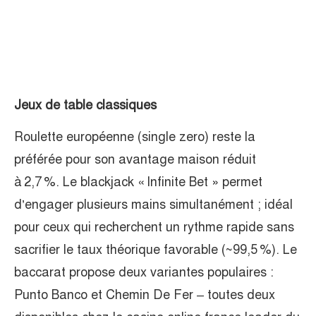
Jeux de table classiques
Roulette européenne (single zero) reste la
préférée pour son avantage maison réduit
à 2,7 %. Le blackjack « Infinite Bet » permet
d’engager plusieurs mains simultanément ; idéal
pour ceux qui recherchent un rythme rapide sans
sacrifier le taux théorique favorable (~99,5 %). Le
baccarat propose deux variantes populaires :
Punto Banco et Chemin De Fer – toutes deux