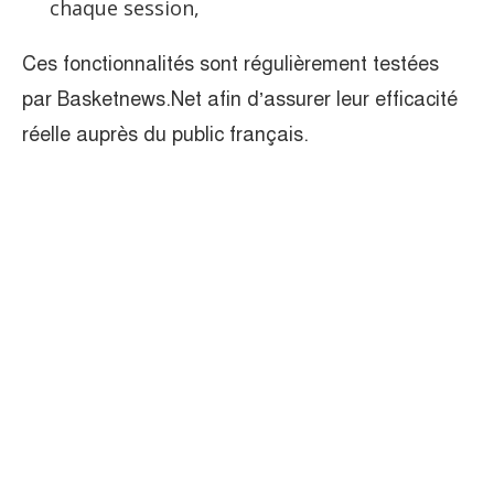
chaque session,
Ces fonctionnalités sont régulièrement testées
par Basketnews.Net afin d’assurer leur efficacité
réelle auprès du public français.