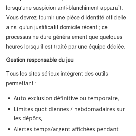
lorsqu’une suspicion anti‑blanchiment apparaît.
Vous devrez fournir une pièce d’identité officielle
ainsi qu’un justificatif domicile récent ; ce
processus ne dure généralement que quelques
heures lorsqu’il est traité par une équipe dédiée.
Gestion responsable du jeu
Tous les sites sérieux intègrent des outils
permettant :
Auto‑exclusion définitive ou temporaire,
Limites quotidiennes / hebdomadaires sur
les dépôts,
Alertes temps/argent affichées pendant