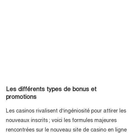
Les différents types de bonus et
promotions
Les casinos rivalisent d’ingéniosité pour attirer les
nouveaux inscrits ; voici les formules majeures
rencontrées sur le nouveau site de casino en ligne