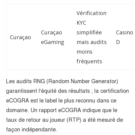
Vérification
KYC
Curaçao
simplifiée
Casino
Curaçao
eGaming
mais audits
D
moins
fréquents
Les audits RNG (Random Number Generator)
garantissent l’équité des résultats ; la certification
eCOGRA est le label le plus reconnu dans ce
domaine. Un rapport eCOGRA indique que le
taux de retour au joueur (RTP) a été mesuré de
façon indépendante.