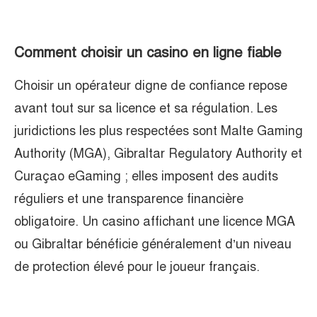
Comment choisir un casino en ligne fiable
Choisir un opérateur digne de confiance repose
avant tout sur sa licence et sa régulation. Les
juridictions les plus respectées sont Malte Gaming
Authority (MGA), Gibraltar Regulatory Authority et
Curaçao eGaming ; elles imposent des audits
réguliers et une transparence financière
obligatoire. Un casino affichant une licence MGA
ou Gibraltar bénéficie généralement d’un niveau
de protection élevé pour le joueur français.