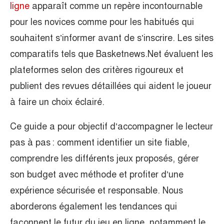
ligne
apparaît comme un repère incontournable
pour les novices comme pour les habitués qui
souhaitent s’informer avant de s’inscrire. Les sites
comparatifs tels que Basketnews.Net évaluent les
plateformes selon des critères rigoureux et
publient des revues détaillées qui aident le joueur
à faire un choix éclairé.
Ce guide a pour objectif d’accompagner le lecteur
pas à pas : comment identifier un site fiable,
comprendre les différents jeux proposés, gérer
son budget avec méthode et profiter d’une
expérience sécurisée et responsable. Nous
aborderons également les tendances qui
façonnent le futur du jeu en ligne, notamment le