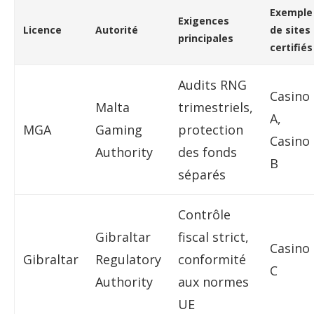
Exemple
Exigences
Licence
Autorité
de sites
principales
certifiés
Audits RNG
Casino
Malta
trimestriels,
A,
MGA
Gaming
protection
Casino
Authority
des fonds
B
séparés
Contrôle
Gibraltar
fiscal strict,
Casino
Gibraltar
Regulatory
conformité
C
Authority
aux normes
UE