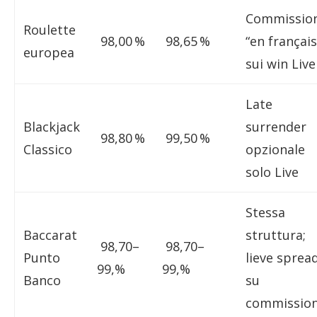
Commissio
Roulette
98,00 %
98,65 %
“en français
europea
sui win Live
Late
Blackjack
surrender
98,80 %
99,50 %
Classico
opzionale
solo Live
Stessa
Baccarat
struttura;
98,70–
98,70–
Punto
lieve sprea
99,%
99,%
Banco
su
commission