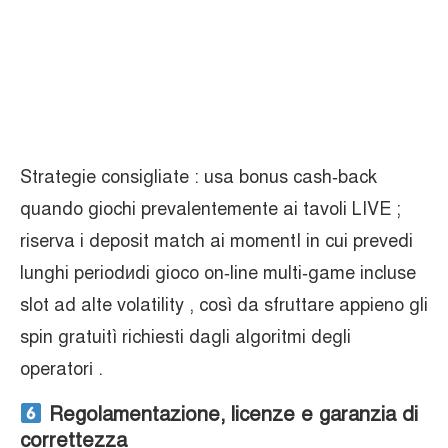
Strategie consigliate : usa bonus cash‑back
quando giochi prevalentemente ai tavoli LIVE ;
riserva i deposit match ai momentI in cui prevedi
lunghi periodиdi gioco on‑line multi‐game incluse
slot ad alte volatility , così da sfruttare appieno gli
spin gratuitì richiesti dagli algoritmi degli
operatorі .
Regolamentazione, licenze e garanzia di
correttezza