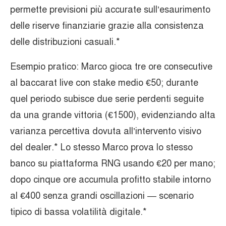
permette previsioni più accurate sull’esaurimento
delle riserve finanziarie grazie alla consistenza
delle distribuzioni casuali.*
Esempio pratico: Marco gioca tre ore consecutive
al baccarat live con stake medio €50; durante
quel periodo subisce due serie perdenti seguite
da una grande vittoria (€1500), evidenziando alta
varianza percettiva dovuta all’intervento visivo
del dealer.* Lo stesso Marco prova lo stesso
banco su piattaforma RNG usando €20 per mano;
dopo cinque ore accumula profitto stabile intorno
al €400 senza grandi oscillazioni — scenario
tipico di bassa volatilità digitale.*