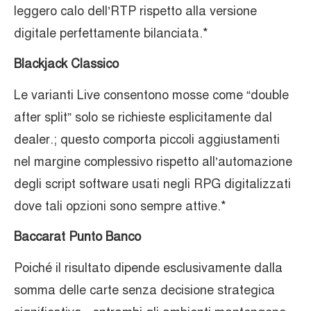
leggero calo dell’RTP rispetto alla versione
digitale perfettamente bilanciata.*
Blackjack Classico
Le varianti Live consentono mosse come “double
after split” solo se richieste esplicitamente dal
dealer.; questo comporta piccoli aggiustamenti
nel margine complessivo rispetto all’automazione
degli script software usati negli RPG digitalizzati
dove tali opzioni sono sempre attive.*
Baccarat Punto Banco
Poiché il risultato dipende esclusivamente dalla
somma delle carte senza decisione strategica