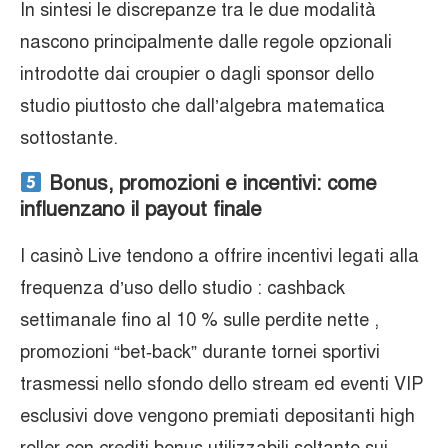
In sintesi le discrepanze tra le due modalità
nascono principalmente dalle regole opzionali
introdotte dai croupier o dagli sponsor dello
studio piuttosto che dall’algebra matematica
sottostante.
Bonus, promozioni e incentivi: come
influenzano il payout finale
I casinò Live tendono a offrire incentivi legati alla
frequenza d’uso dello studio : cashback
settimanale fino al 10 % sulle perdite nette ,
promozioni “bet‑back” durante tornei sportivi
trasmessi nello sfondo dello stream ed eventi VIP
esclusivi dove vengono premiati depositanti high