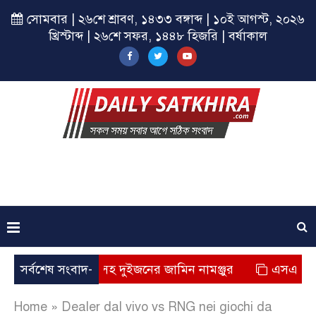
সোমবার | ২৬শে শ্রাবণ, ১৪৩৩ বঙ্গাব্দ | ১০ই আগস্ট, ২০২৬
খ্রিস্টাব্দ | ২৬শে সফর, ১৪৪৮ হিজরি | বর্ষাকাল
জী নজরুলসহ দুইজনের জামিন নামঞ্জুর
সর্বশেষ সংবাদ-
এসএসসি পরীক্ষায় সা
Home
»
Dealer dal vivo vs RNG nei giochi da