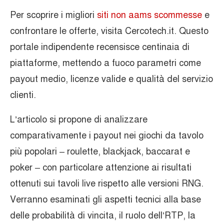
Per scoprire i migliori
siti non aams scommesse
e
confrontare le offerte, visita Cercotech.it. Questo
portale indipendente recensisce centinaia di
piattaforme, mettendo a fuoco parametri come
payout medio, licenze valide e qualità del servizio
clienti.
L’articolo si propone di analizzare
comparativamente i payout nei giochi da tavolo
più popolari – roulette, blackjack, baccarat e
poker – con particolare attenzione ai risultati
ottenuti sui tavoli live rispetto alle versioni RNG.
Verranno esaminati gli aspetti tecnici alla base
delle probabilità di vincita, il ruolo dell’RTP, la