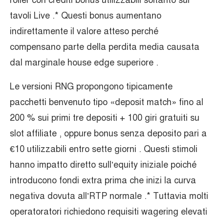
roller con crediti bonus utilizzabili soltanto sui
tavoli Live .* Questi bonus aumentano
indirettamente il valore atteso perché
compensano parte della perdita media causata
dal marginale house edge superiore .
Le versioni RNG propongono tipicamente
pacchetti benvenuto tipo «deposit match» fino al
200 % sui primi tre depositi + 100 giri gratuiti su
slot affiliate , oppure bonus senza deposito pari a
€10 utilizzabili entro sette giorni . Questi stimoli
hanno impatto diretto sull’equity iniziale poiché
introducono fondi extra prima che inizi la curva
negativa dovuta all’RTP normale .* Tuttavia molti
operator­atori richiedono requisiti wagering elevati