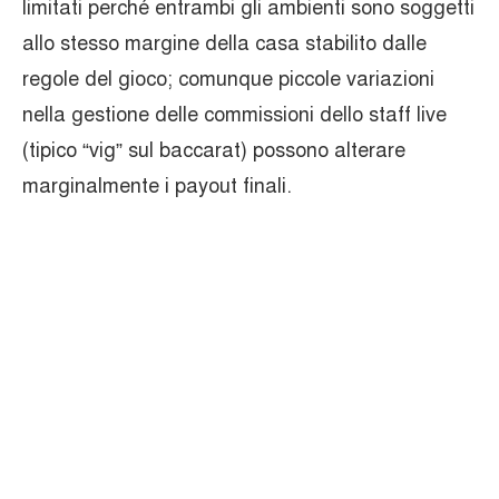
limitati perché entrambi gli ambienti sono soggetti
allo stesso margine della casa stabilito dalle
regole del gioco; comunque piccole variazioni
nella gestione delle commissioni dello staff live
(tipico “vig” sul baccarat) possono alterare
marginalmente i payout finali.