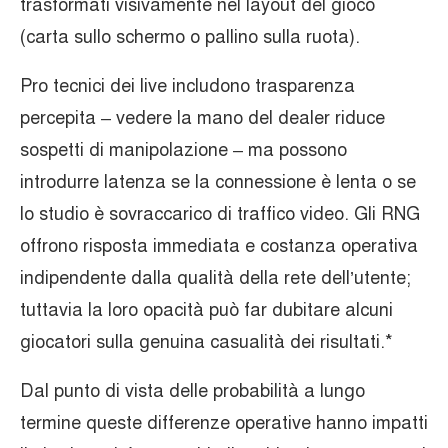
trasformati visivamente nel layout del gioco
(carta sullo schermo o pallino sulla ruota).
Pro tecnici dei live includono trasparenza
percepita – vedere la mano del dealer riduce
sospetti di manipolazione – ma possono
introdurre latenza se la connessione è lenta o se
lo studio è sovraccarico di traffico video. Gli RNG
offrono risposta immediata e costanza operativa
indipendente dalla qualità della rete dell’utente;
tuttavia la loro opacità può far dubitare alcuni
giocatori sulla genuina casualità dei risultati.*
Dal punto di vista delle probabilità a lungo
termine queste differenze operative hanno impatti