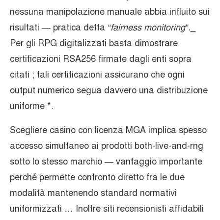
nessuna manipolazione manuale abbia influito sui
risultati — pratica detta
“fairness monitoring”.
_
Per gli RPG digitalizzati basta dimostrare
certificazioni RSA256 firmate dagli enti sopra
citati ; tali certificazioni assicurano che ogni
output numerico segua davvero una distribuzione
uniforme *.
Scegliere casino con licenza MGA implica spesso
accesso simultaneo ai prodotti both-live-and-rng
sotto lo stesso marchio — vantaggio importante
perché permette confronto diretto fra le due
modalità mantenendo standard normativi
uniformizzati … Inoltre siti recensionisti affidabili