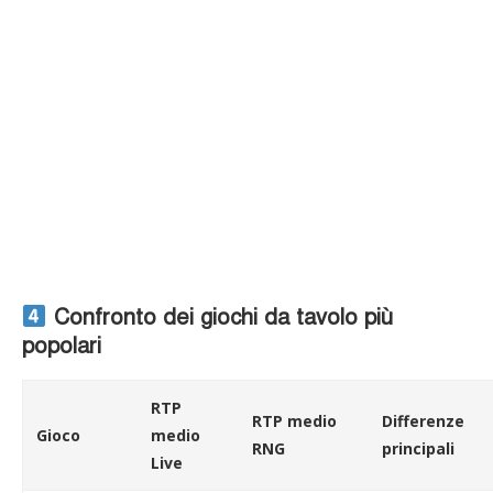
Confronto dei giochi da tavolo più
popolari
RTP
RTP medio
Differenze
Gioco
medio
RNG
principali
Live