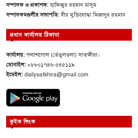
সম্পাদক ও প্রকাশক:
হাফিজুর রহমান মাসুম
সম্পাদকমণ্ডলীর সভাপতি:
বীর মুক্তিযোদ্ধা মিজানুর রহমান
প্রধান কার্যালয় ঠিকানা
কার্যালয়:
পলাশপোল (তেঁতুলতলা) সাতক্ষীরা।
মোবাইল:
+৮৮০১৭৪৬-৫৪৫১১৯
ইমেইল:
dailysatkhira@gmail.com
কুইক লিংক