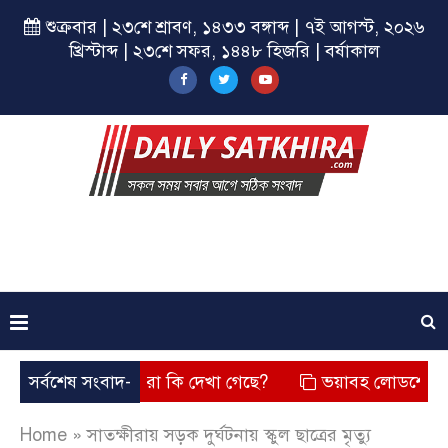
শুক্রবার | ২৩শে শ্রাবণ, ১৪৩৩ বঙ্গাব্দ | ৭ই আগস্ট, ২০২৬
খ্রিস্টাব্দ | ২৩শে সফর, ১৪৪৮ হিজরি | বর্ষাকাল
ে? তার চেহারা কি দেখা গেছে?
সর্বশেষ সংবাদ-
ভয়াবহ লোডশেডিং, বিদ্যুত – গ
Home
»
সাতক্ষীরায় সড়ক দুর্ঘটনায় স্কুল ছাত্রের মৃত্যু