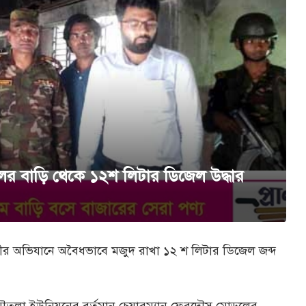
লের বাড়ি থেকে ১২শ লিটার ডিজেল উদ্ধার
হিনীর অভিযানে অবৈধভাবে মজুদ রাখা ১২ শ লিটার ডিজেল জব্দ