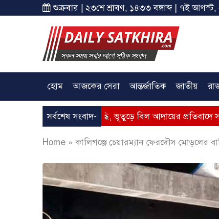
শুক্রবার | ২৩শে শ্রাবণ, ১৪৩৩ বঙ্গাব্দ | ৭ই আগস্ট,
হোম
আজকের সেরা
আন্তর্জাতিক
জাতীয়
রা
 গ্যাসের মূল্যবৃদ্ধি, ভূতুড়ে বিল আদায়ের প্রতিবাদে সাতক্ষীরায় অবস্
সর্বশেষ সংবাদ-
Home
»
কালিগঞ্জে চেয়ারম্যান ফেরদৌস মোড়লের ব