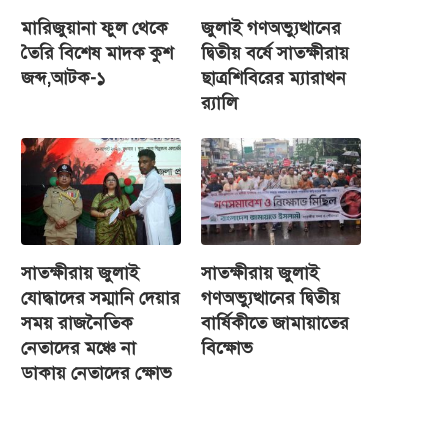
মারিজুয়ানা ফুল থেকে
জুলাই গণঅভ্যুত্থানের
তৈরি বিশেষ মাদক কুশ
দ্বিতীয় বর্ষে সাতক্ষীরায়
জব্দ,আটক-১
ছাত্রশিবিরের ম্যারাথন
র‌্যালি
সাতক্ষীরায় জুলাই
সাতক্ষীরায় জুলাই
যোদ্ধাদের সম্মানি দেয়ার
গণঅভ্যুত্থানের দ্বিতীয়
সময় রাজনৈতিক
বার্ষিকীতে জামায়াতের
নেতাদের মঞ্চে না
বিক্ষোভ
ডাকায় নেতাদের ক্ষোভ