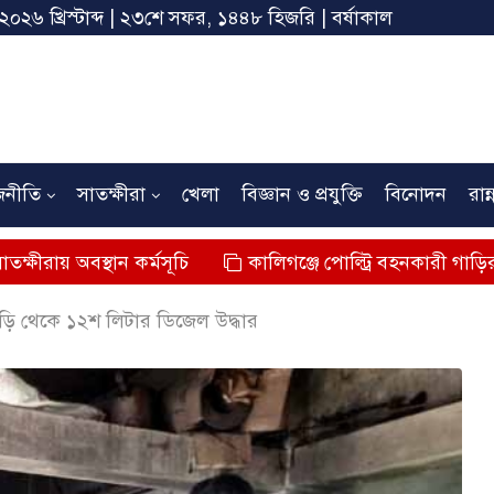
 ২০২৬ খ্রিস্টাব্দ | ২৩শে সফর, ১৪৪৮ হিজরি | বর্ষাকাল
জনীতি
সাতক্ষীরা
খেলা
বিজ্ঞান ও প্রযুক্তি
বিনোদন
রান্
থান কর্মসূচি
কালিগঞ্জে পোল্ট্রি বহনকারী গাড়ির ধাক্কায় শিশুর 
াড়ি থেকে ১২শ লিটার ডিজেল উদ্ধার