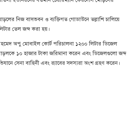
 মৌতলা ইউনিয়নের বর্তমান চেয়ারম্যান ফেরদৌস মোড়‌লের
ড়লের নিজ বাসভবন ও ব্যক্তিগত গোডাউনে তল্লাশি চালিয়ে
িটার তেল জব্দ করা হয়।
ক আহমেদ অপু মোবাইল কোর্ট পরিচালনা ১২০০ লিটার ডি‌জেল
মোড়লকে ১০ হাজার টাকা জ‌রিমানা করেন এবং ডিজেলগুলো জব্দ
ভিযানে সেনা বাহিনী এবং র‌্যাবের সদস্যরা অংশ গ্রহণ করেন।