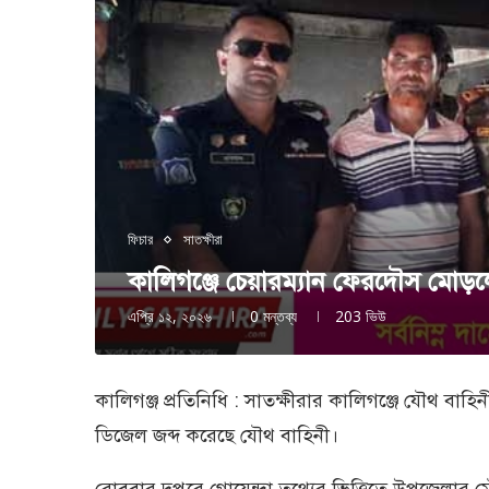
ফিচার
সাতক্ষীরা
কালিগঞ্জে চেয়ারম্যান ফেরদৌস মোড়
এপ্রি ১২, ২০২৬
0 মন্তব্য
203
ভিউ
কালিগঞ্জ প্রতিনিধি : সাতক্ষীরার কালিগঞ্জে যৌথ বা
ডিজেল জব্দ করেছে যৌথ বাহিনী।