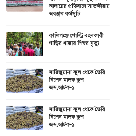
আদায়ের প্রতিবাদে সাতক্ষীরায়
অবস্থান কর্মসূচি
কালিগঞ্জে পোল্ট্রি বহনকারী
গাড়ির ধাক্কায় শিশুর মৃত্যু
মারিজুয়ানা ফুল থেকে তৈরি
বিশেষ মাদক কুশ
জব্দ,আটক-১
মারিজুয়ানা ফুল থেকে তৈরি
বিশেষ মাদক কুশ
জব্দ,আটক-১