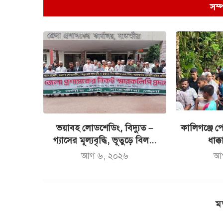
সম্
ভয়াবহ লোডশেডিং, বিদ্যুত –
কালিগঞ্জে পো
গ্যাসের মূল্যবৃদ্ধি, ভূতুড়ে বিল...
ধাক্ক
আগ ৬, ২০২৬
আ
ম