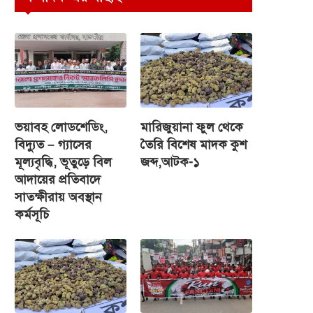
ভয়াবহ লোডশেডিং,
মারিজুয়ানা ফুল থেকে
বিদ্যুত – গ্যাসের
তৈরি বিশেষ মাদক কুশ
মূল্যবৃদ্ধি, ভূতুড়ে বিল
জব্দ,আটক-১
আদায়ের প্রতিবাদে
সাতক্ষীরায় অবস্থান
কর্মসূচি