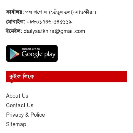
কার্যালয়:
পলাশপোল (তেঁতুলতলা) সাতক্ষীরা।
মোবাইল:
+৮৮০১৭৪৬-৫৪৫১১৯
ইমেইল:
dailysatkhira@gmail.com
কুইক লিংক
About Us
Contact Us
Privacy & Police
Sitemap