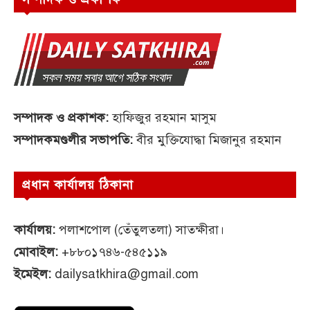
সম্পাদক ও প্রকাশক:
হাফিজুর রহমান মাসুম
সম্পাদকমণ্ডলীর সভাপতি:
বীর মুক্তিযোদ্ধা মিজানুর রহমান
প্রধান কার্যালয় ঠিকানা
কার্যালয়:
পলাশপোল (তেঁতুলতলা) সাতক্ষীরা।
মোবাইল:
+৮৮০১৭৪৬-৫৪৫১১৯
ইমেইল:
dailysatkhira@gmail.com