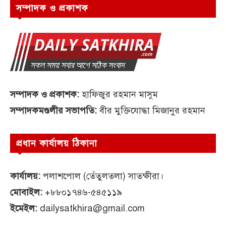
সম্পাদক ও প্রকাশক
সম্পাদক ও প্রকাশক:
হাফিজুর রহমান মাসুম
সম্পাদকমণ্ডলীর সভাপতি:
বীর মুক্তিযোদ্ধা মিজানুর রহমান
প্রধান কার্যালয় ঠিকানা
কার্যালয়:
পলাশপোল (তেঁতুলতলা) সাতক্ষীরা।
মোবাইল:
+৮৮০১৭৪৬-৫৪৫১১৯
ইমেইল:
dailysatkhira@gmail.com