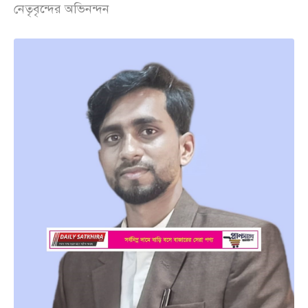
নেতৃবৃন্দের অভিনন্দন