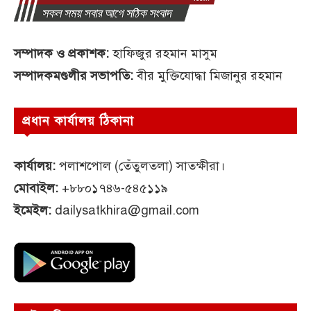
সম্পাদক ও প্রকাশক:
হাফিজুর রহমান মাসুম
সম্পাদকমণ্ডলীর সভাপতি:
বীর মুক্তিযোদ্ধা মিজানুর রহমান
প্রধান কার্যালয় ঠিকানা
কার্যালয়:
পলাশপোল (তেঁতুলতলা) সাতক্ষীরা।
মোবাইল:
+৮৮০১৭৪৬-৫৪৫১১৯
ইমেইল:
dailysatkhira@gmail.com