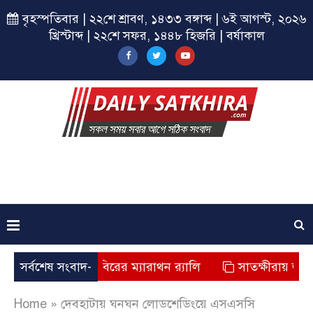
বৃহস্পতিবার | ২২শে শ্রাবণ, ১৪৩৩ বঙ্গাব্দ | ৬ই আগস্ট, ২০২৬
খ্রিস্টাব্দ | ২২শে সফর, ১৪৪৮ হিজরি | বর্ষাকাল
্ষীরায় ছাত্রশিবিরের ম্যারাথন র‌্যালি
সর্বশেষ সংবাদ-
সাতক্ষীরায় জুলাই যোদ্ধ
Home
»
দেবহাটায় ঘনঘন লোডশেডিংয়ে এসএসসি