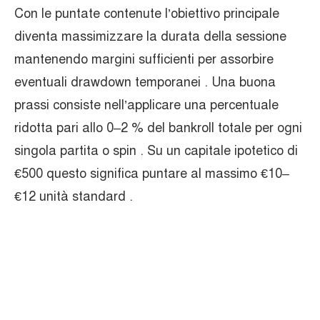
Con le puntate contenute l’obiettivo principale
diventa massimizzare la durata della sessione
mantenendo margini sufficienti per assorbire
eventuali drawdown temporanei . Una buona
prassi consiste nell’applicare una percentuale
ridotta pari allo 0–2 % del bankroll totale per ogni
singola partita o spin . Su un capitale ipotetico di
€500 questo significa puntare al massimo €10–
€12 unità standard .