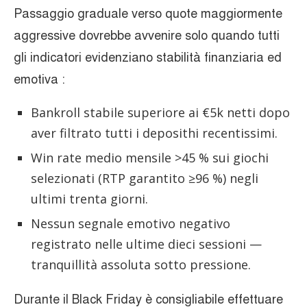
Passaggio graduale verso quote maggiormente
aggressive dovrebbe avvenire solo quando tutti
gli indicatori evidenziano stabilità finanziaria ed
emotiva :
Bankroll stabile superiore ai €5k netti dopo
aver filtrato tutti i deposit​hi recentissimi.
Win rate medio mensile >45 % sui giochi
selezionati (RTP garantito ≥96 %) negli
ultimi trenta giorni.
Nessun segnale emotivo negativo
registrato nelle ultime dieci sessioni —
tranquillità assoluta sotto pressione.
Durante il Black Friday è consigliabile effettuare