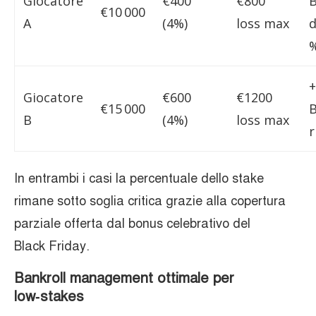
Giocatore
€400
€800
€10 000
A
(4%)
loss max
d
Giocatore
€600
€1200
€15 000
B
(4%)
loss max
r
In entrambi i casi la percentuale dello stake
rimane sotto soglia critica grazie alla copertura
parziale offerta dal bonus celebrativo del
Black Friday.
Bankroll management ottimale per
low‑stakes