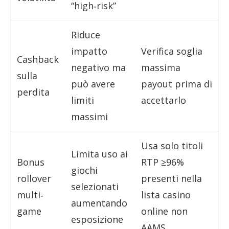
“high‑risk”
Riduce
impatto
Verifica soglia
Cashback
negativo ma
massima
sulla
può avere
payout prima di
perdita
limiti
accettarlo
massimi
Usa solo titoli
Limita uso ai
Bonus
RTP ≥96%
giochi
rollover
presenti nella
selezionati
multi‐
lista casino
aumentando
game
online non
esposizione
AAMS