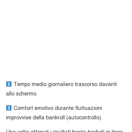
Tempo medio giornaliero trascorso davanti
allo schermo.
Comfort emotivo durante fluttuazioni
improvvise della bankroll (autocontrollo).