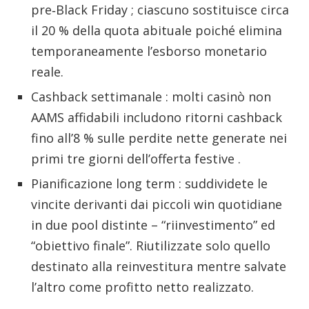
pre‐Black Friday ; ciascuno sostituisce circa
il 20 % della quota abituale poiché elimina
temporaneamente l’esborso monetario
reale.
Cashback settimanale : molti casinò non
AAMS affidabili includono ritorni cashback
fino all’8 % sulle perdite nette generate nei
primi tre giorni dell’offerta festive .
Pianificazione long term : suddividete le
vincite derivanti dai piccoli win quotidiane
in due pool distinte – “riinvestimento” ed
“obiettivo finale”. Riutilizzate solo quello
destinato alla reinvestitura mentre salvate
l’altro come profitto netto realizzato.