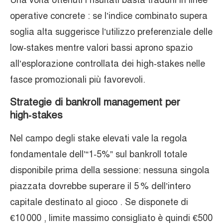
Una volta ottenuti i risultati basta tradurli in linee
operative concrete : se l’indice combinato supera
soglia alta suggerisce l’utilizzo preferenziale delle
low‑stakes mentre valori bassi aprono spazio
all’esplorazione controllata dei high‑stakes nelle
fasce promozionali più favorevoli.
Strategie di bankroll management per
high‑stakes
Nel campo degli stake elevati vale la regola
fondamentale dell’“1‑5%” sul bankroll totale
disponibile prima della sessione: nessuna singola
piazzata dovrebbe superare il 5 % dell’intero
capitale destinato al gioco . Se disponete di
€10 000 , limite massimo consigliato è quindi €500