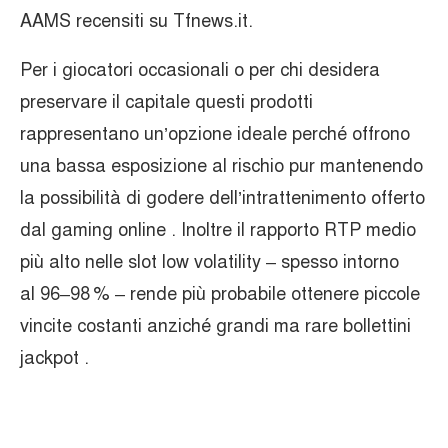
AAMS recensiti su Tfnews.it.
Per i giocatori occasionali o per chi desidera
preservare il capitale questi prodotti
rappresentano un’opzione ideale perché offrono
una bassa esposizione al rischio pur mantenendo
la possibilità di godere dell’intrattenimento offerto
dal gaming online . Inoltre il rapporto RTP medio
più alto nelle slot low volatility – spesso intorno
al 96–98 % – rende più probabile ottenere piccole
vincite costanti anziché grandi ma rare bollettini
jackpot .