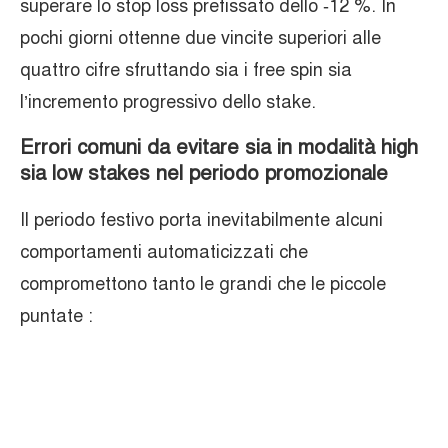
superare lo stop loss prefissato dello ‑12 %. In
pochi giorni ottenne due vincite superiori alle
quattro cifre sfruttando sia i free spin sia
l’incremento progressivo dello stake.
Errori comuni da evitare sia in modalità high
sia low stakes nel periodo promozionale
Il periodo festivo porta inevitabilmente alcuni
comportamenti automaticizzati che
compromettono tanto le grandi che le piccole
puntate :