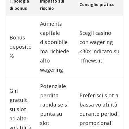
Tipologia
Impatto sul
Consiglio pratico
di bonus
rischio
Aumenta
capitale
Scegli casino
Bonus
disponibile
con wagering
deposito
ma richiede
≤30x indicato su
%
alto
Tfnews.it
wagering
Potenziale
Giri
perdita
Preferisci slot a
gratuiti
rapida se si
bassa volatilità
su slot
punta su
durante periodi
ad alta
slot
promozionali
volatilità