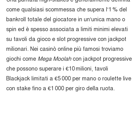
come qualsiasi scommessa che supera l’1 % del
bankroll totale del giocatore in un’unica mano o
spin ed è spesso associata a limiti minimi elevati
su tavoli da gioco e slot progressive con jackpot
milionari. Nei casinò online più famosi troviamo
giochi come
Mega Moolah
con jackpot progressive
che possono superare i €10 milioni, tavoli
Blackjack limitati a €5 000 per mano o roulette live
con stake fino a €1 000 per giro della ruota.