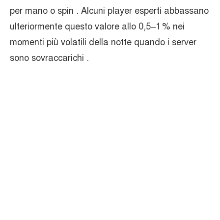
per mano o spin . Alcuni player esperti abbassano
ulteriormente questo valore allo 0,5–1 % nei
momenti più volatili della notte quando i server
sono sovraccarichi .