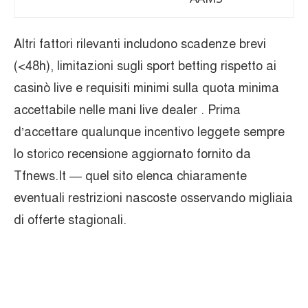
Altri fattori rilevanti includono scadenze brevi
(<48h), limitazioni sugli sport betting rispetto ai
casinò live e requisiti minimi sulla quota minima
accettabile nelle mani live dealer . Prima
d’accettare qualunque incentivo leggete sempre
lo storico recensione aggiornato fornito da
Tfnews.It — quel sito elenca chiaramente
eventuali restrizioni nascoste osservando migliaia
di offerte stagionali.