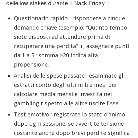
delle low‑stakes durante il Black Friday :
Questionario rapido : rispondete a cinque
domande chiave (esempio: “Quanto tempo
siete disposti ad attendere prima di
recuperare una perdita?”) ; assegnate punti
da 1 a 5 ; somma >20 indica alta
propensione.
Analisi delle spese passate : esaminate gli
estratti conto degli ultimi tre mesi per
calcolare media mensile investita nel
gambling rispetto alle altre uscite fisse.
Test emotivo : registrate lo stato d’animo
dopo ogni sessione; se avvertite tensione
costante anche dopo brevi perdite significa