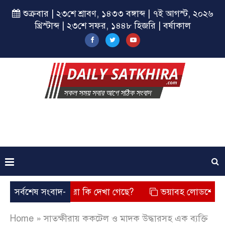
শুক্রবার | ২৩শে শ্রাবণ, ১৪৩৩ বঙ্গাব্দ | ৭ই আগস্ট, ২০২৬
খ্রিস্টাব্দ | ২৩শে সফর, ১৪৪৮ হিজরি | বর্ষাকাল
েছে? তার চেহারা কি দেখা গেছে?
সর্বশেষ সংবাদ-
ভয়াবহ লোডশেডিং, বিদ্যুত –
Home
»
সাতক্ষীরায় ককটেল ও মাদক উদ্ধারসহ এক ব্যক্তি