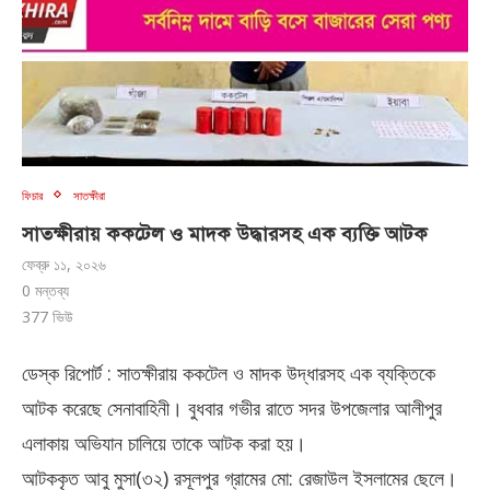
ফিচার
সাতক্ষীরা
সাতক্ষীরায় ককটেল ও মাদক উদ্ধারসহ এক ব্যক্তি আটক
ফেব্রু ১১, ২০২৬
0 মন্তব্য
377
ভিউ
ডেস্ক রিপোর্ট : সাতক্ষীরায় ককটেল ও মাদক উদ্ধারসহ এক ব্যক্তিকে
আটক করেছে সেনাবাহিনী। বুধবার গভীর রাতে সদর উপজেলার আলীপুর
এলাকায় অভিযান চালিয়ে তাকে আটক করা হয়।
আটককৃত আবু মুসা(৩২) রসূলপুর গ্রামের মো: রেজাউল ইসলামের ছেলে।