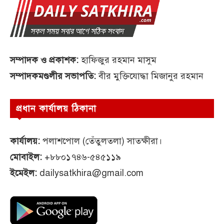
সম্পাদক ও প্রকাশক:
হাফিজুর রহমান মাসুম
সম্পাদকমণ্ডলীর সভাপতি:
বীর মুক্তিযোদ্ধা মিজানুর রহমান
প্রধান কার্যালয় ঠিকানা
কার্যালয়:
পলাশপোল (তেঁতুলতলা) সাতক্ষীরা।
মোবাইল:
+৮৮০১৭৪৬-৫৪৫১১৯
ইমেইল:
dailysatkhira@gmail.com