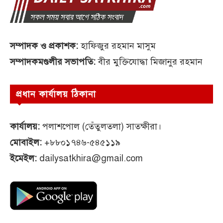
সম্পাদক ও প্রকাশক:
হাফিজুর রহমান মাসুম
সম্পাদকমণ্ডলীর সভাপতি:
বীর মুক্তিযোদ্ধা মিজানুর রহমান
প্রধান কার্যালয় ঠিকানা
কার্যালয়:
পলাশপোল (তেঁতুলতলা) সাতক্ষীরা।
মোবাইল:
+৮৮০১৭৪৬-৫৪৫১১৯
ইমেইল:
dailysatkhira@gmail.com