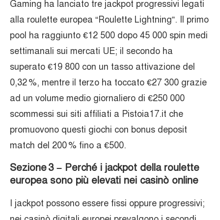
Gaming ha lanciato tre jackpot progressivi legati
alla roulette europea “Roulette Lightning”. Il primo
pool ha raggiunto €12 500 dopo 45 000 spin medi
settimanali sui mercati UE; il secondo ha
superato €19 800 con un tasso attivazione del
0,32 %, mentre il terzo ha toccato €27 300 grazie
ad un volume medio giornaliero di €250 000
scommessi sui siti affiliati a Pistoia17.it che
promuovono questi giochi con bonus deposit
match del 200 % fino a €500.
Sezione 3 – Perché i jackpot della roulette
europea sono più elevati nei casinò online
I jackpot possono essere fissi oppure progressivi;
nei casinò digitali europei prevalgono i secondi