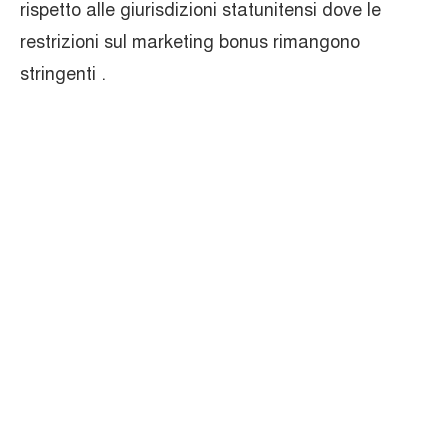
rispetto alle giurisdizioni statunitensi dove le
restrizioni sul marketing bonus rimangono
stringenti .