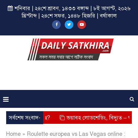
শনিবার | ২৪শে শ্রাবণ, ১৪৩৩ বঙ্গাব্দ | ৮ই আগস্ট, ২০২৬
খ্রিস্টাব্দ | ২৪শে সফর, ১৪৪৮ হিজরি | বর্ষাকাল
কি দেখা গেছে?
সর্বশেষ সংবাদ-
ভয়াবহ লোডশেডিং, বিদ্যুত – গ্যাসের মূল্যবৃদ্
Home
»
Roulette europea vs Las Vegas online :