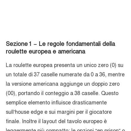
Sezione 1 – Le regole fondamentali della
roulette europea e americana
La roulette europea presenta un unico zero (0) su
un totale di 37 caselle numerate da 0 a 36, mentre
la versione americana aggiunge un doppio zero
(00), portando il conteggio a 38 caselle. Questo
semplice elemento influisce drasticamente
sull’house edge e sui margini per il giocatore
finale. Inoltre il layout del tavolo europeo è
leggermente più compatto: le opzioni “en prison” o