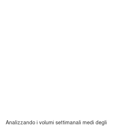
Analizzando i volumi settimanali medi degli