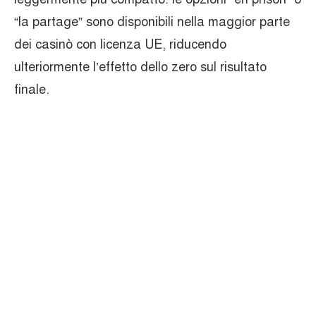
“la partage” sono disponibili nella maggior parte
dei casinò con licenza UE, riducendo
ulteriormente l’effetto dello zero sul risultato
finale.