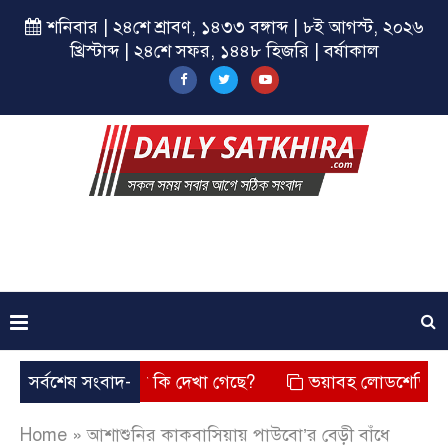
শনিবার | ২৪শে শ্রাবণ, ১৪৩৩ বঙ্গাব্দ | ৮ই আগস্ট, ২০২৬
খ্রিস্টাব্দ | ২৪শে সফর, ১৪৪৮ হিজরি | বর্ষাকাল
? তার চেহারা কি দেখা গেছে?
সর্বশেষ সংবাদ-
ভয়াবহ লোডশেডিং, বিদ্যুত – গ্য
Home
»
আশাশুনির কাকবাসিয়ায় পাউবো’র বেড়ী বাঁধে