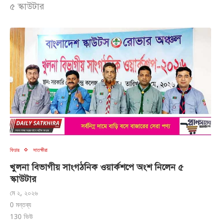
৫ স্কাউটার
ফিচার
সাতক্ষীরা
খুলনা বিভাগীয় সাংগঠনিক ওয়ার্কশপে অংশ নিলেন ৫
স্কাউটার
মে ২, ২০২৬
0 মন্তব্য
130
ভিউ