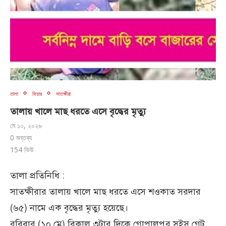
তালা
ফিচার
সাতক্ষীরা
তালায় খালে মাছ ধরতে এসে বৃদ্ধের মৃত্যু
মে ১০, ২০২৬
0 মন্তব্য
154
ভিউ
‌তালা প্রতিনিধি :
সাতক্ষীরার তালায় খালে মাছ ধরতে এসে শওকাত সরদার
(৬৫) নামে এক বৃদ্ধের মৃত্যু হয়েছে।
রবিবার (১০ মে) বিকাল ৩টার দিকে গোপালপুর সুইস গেট