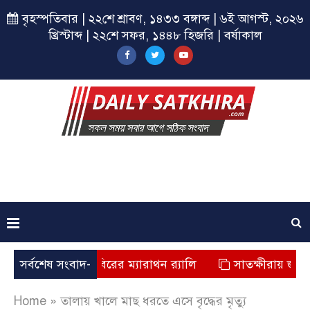
বৃহস্পতিবার | ২২শে শ্রাবণ, ১৪৩৩ বঙ্গাব্দ | ৬ই আগস্ট, ২০২৬
খ্রিস্টাব্দ | ২২শে সফর, ১৪৪৮ হিজরি | বর্ষাকাল
ীরায় ছাত্রশিবিরের ম্যারাথন র‌্যালি
সর্বশেষ সংবাদ-
সাতক্ষীরায় জুলাই যোদ্ধা
Home
»
তালায় খালে মাছ ধরতে এসে বৃদ্ধের মৃত্যু