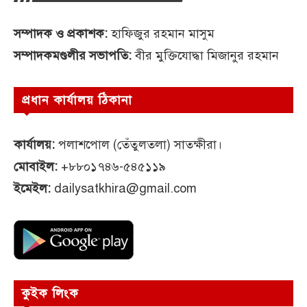
সম্পাদক ও প্রকাশক:
হাফিজুর রহমান মাসুম
সম্পাদকমণ্ডলীর সভাপতি:
বীর মুক্তিযোদ্ধা মিজানুর রহমান
প্রধান কার্যালয় ঠিকানা
কার্যালয়:
পলাশপোল (তেঁতুলতলা) সাতক্ষীরা।
মোবাইল:
+৮৮০১৭৪৬-৫৪৫১১৯
ইমেইল:
dailysatkhira@gmail.com
কুইক লিংক