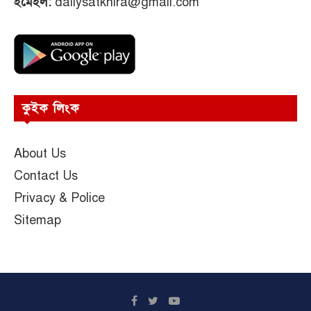
ইমেইল:
dailysatkhira@gmail.com
কুইক লিংক
About Us
Contact Us
Privacy & Police
Sitemap