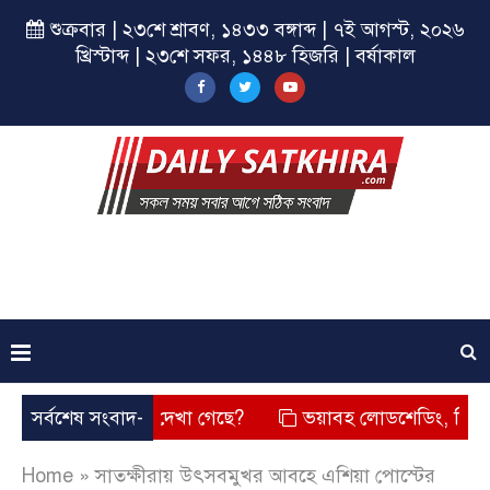
শুক্রবার | ২৩শে শ্রাবণ, ১৪৩৩ বঙ্গাব্দ | ৭ই আগস্ট, ২০২৬
খ্রিস্টাব্দ | ২৩শে সফর, ১৪৪৮ হিজরি | বর্ষাকাল
চেহারা কি দেখা গেছে?
সর্বশেষ সংবাদ-
ভয়াবহ লোডশেডিং, বিদ্যুত – গ্যাসের ম
Home
»
সাতক্ষীরায় উৎসবমুখর আবহে এশিয়া পোস্টের