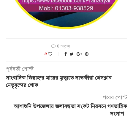
0 মন্তব্য
0
পূর্ববর্তী পোস্ট
সাংবাদিক জিন্নাহ’র মায়ের মৃত্যুতে সাতক্ষীরা প্রেসক্লাব
নেতৃবৃন্দের শোক
পরের পোস্ট
আশাশুনি উপজেলায় জলাবদ্ধতা সংকট নিরসনে গণতান্ত্রিক
সংলাপ