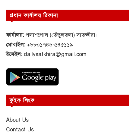
প্রধান কার্যালয় ঠিকানা
কার্যালয়:
পলাশপোল (তেঁতুলতলা) সাতক্ষীরা।
মোবাইল:
+৮৮০১৭৪৬-৫৪৫১১৯
ইমেইল:
dailysatkhira@gmail.com
কুইক লিংক
About Us
Contact Us