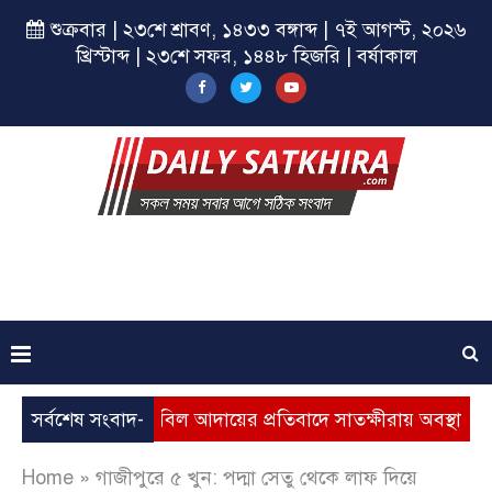
শুক্রবার | ২৩শে শ্রাবণ, ১৪৩৩ বঙ্গাব্দ | ৭ই আগস্ট, ২০২৬
খ্রিস্টাব্দ | ২৩শে সফর, ১৪৪৮ হিজরি | বর্ষাকাল
দ্ধি, ভূতুড়ে বিল আদায়ের প্রতিবাদে সাতক্ষীরায় অবস্থান কর্মসূচি
সর্বশেষ সংবাদ-
Home
»
গাজীপুরে ৫ খুন: পদ্মা সেতু থেকে লাফ দি‌য়ে