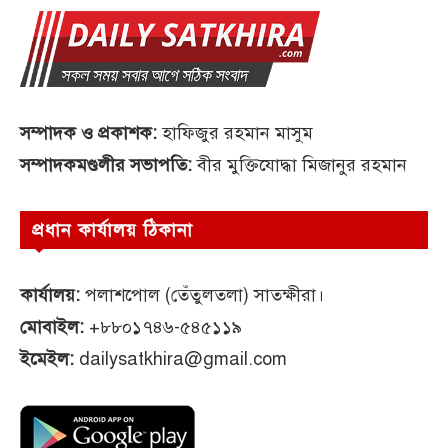
সম্পাদক ও প্রকাশক:
হাফিজুর রহমান মাসুম
সম্পাদকমণ্ডলীর সভাপতি:
বীর মুক্তিযোদ্ধা মিজানুর রহমান
প্রধান কার্যালয় ঠিকানা
কার্যালয়:
পলাশপোল (তেঁতুলতলা) সাতক্ষীরা।
মোবাইল:
+৮৮০১৭৪৬-৫৪৫১১৯
ইমেইল:
dailysatkhira@gmail.com