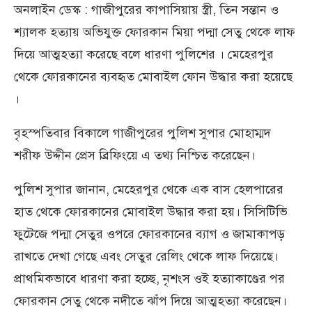
অনলাইন ডেস্ক : গাজীপুরের কাপা‌সিয়ায় স্ত্রী, তিন সন্তান ও
শ্যালক হত্যায় অভিযুক্ত ফোরকান মিয়া পদ্মা সেতু থেকে লাফ
দি‌য়ে আত্মহত‌্যা করেছে ব‌লে ধারণা পুলিশের । মে‌হেরপুর
থে‌কে ফোরকা‌নের ব‌্যবহৃত মোবাইল ফোন উদ্ধার করা হ‌য়ে‌ছে
।
বৃহস্পতিবার বি‌কা‌লে গাজীপুরের পু‌লিশ ‍সুপার মোহাম্মদ
শরীফ উদ্দীন প্রেস ব্রিফিংয়ে এ তথ‌্য নি‌শ্চিত ক‌রে‌ছেন।
পু‌লিশ সুপার জানান, মে‌হেরপুর থে‌কে এক বাস হেলপা‌রের
হাত থে‌কে ফোরকা‌নের মোবাইল উদ্ধার করা হয়। সি‌সি‌টি‌ভি
ফুটেজে পদ্মা সেতুর ওপরে ফোরকানের ব্যাগ ও জামাকাপড়
রাখ‌তে দেখা গে‌ছে এবং সেতুর রে‌লিং থে‌কে লাফ দি‌য়ে‌ছে।
প্রাথমিকভাবে ধারণা করা হচ্ছে, নৃশংস ওই হত্যাকাণ্ডের পর
ফোরকান সেতু থেকে নদীতে ঝাঁপ দিয়ে আত্মহত্যা করেছেন।