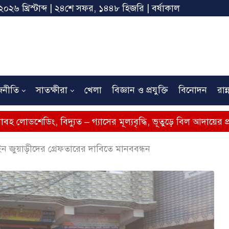
২০২৬ খ্রিস্টাব্দ | ২৪শে সফর, ১৪৪৮ হিজরি | বর্ষাকাল
জনীতি
সাতক্ষীরা
খেলা
বিজ্ঞান ও প্রযুক্তি
বিনোদন
রান্
বিদ্যুত – গ্যাসের মূল্যবৃদ্ধি, ভূতুড়ে বিল আদায়ের প্রতিবাদে সাতক্ষ
 জুয়াড়ীদের গ্রেফতারের দাবিতে মানববন্ধন