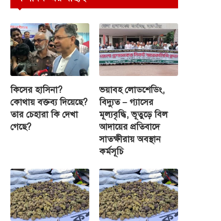
কিসের হাসিনা?
ভয়াবহ লোডশেডিং,
কোথায় বক্তব্য দিয়েছে?
বিদ্যুত – গ্যাসের
তার চেহারা কি দেখা
মূল্যবৃদ্ধি, ভূতুড়ে বিল
গেছে?
আদায়ের প্রতিবাদে
সাতক্ষীরায় অবস্থান
কর্মসূচি