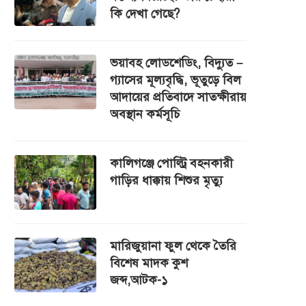
কি দেখা গেছে?
ভয়াবহ লোডশেডিং, বিদ্যুত –
গ্যাসের মূল্যবৃদ্ধি, ভূতুড়ে বিল
আদায়ের প্রতিবাদে সাতক্ষীরায়
অবস্থান কর্মসূচি
কালিগঞ্জে পোল্ট্রি বহনকারী
গাড়ির ধাক্কায় শিশুর মৃত্যু
মারিজুয়ানা ফুল থেকে তৈরি
বিশেষ মাদক কুশ
জব্দ,আটক-১