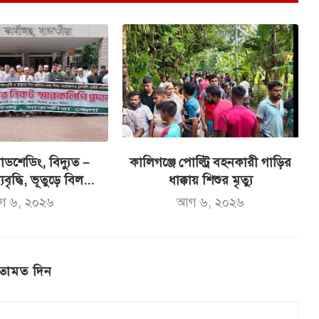
ডশেডিং, বিদ্যুত –
কালিগঞ্জে পোল্ট্রি বহনকারী গাড়ির
যবৃদ্ধি, ভূতুড়ে বিল...
ধাক্কায় শিশুর মৃত্যু
গ ৬, ২০২৬
আগ ৬, ২০২৬
তামত দিন