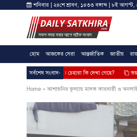
শনিবার | ২৪শে শ্রাবণ, ১৪৩৩ বঙ্গাব্দ | ৮ই আগস্ট, 
হোম
আজকের সেরা
আন্তর্জাতিক
জাতীয়
রা
তব্য দিয়েছে? তার চেহারা কি দেখা গেছে?
সর্বশেষ সংবাদ-
ভয়াবহ লোডশেডিং, 
Home
»
আশাশুনির কুল্যায় মাদক কারবারী ও অনলাইন