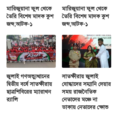
মারিজুয়ানা ফুল থেকে
মারিজুয়ানা ফুল থেকে
তৈরি বিশেষ মাদক কুশ
তৈরি বিশেষ মাদক কুশ
জব্দ,আটক-১
জব্দ,আটক-১
জুলাই গণঅভ্যুত্থানের
সাতক্ষীরায় জুলাই
দ্বিতীয় বর্ষে সাতক্ষীরায়
যোদ্ধাদের সম্মানি দেয়ার
ছাত্রশিবিরের ম্যারাথন
সময় রাজনৈতিক
র‌্যালি
নেতাদের মঞ্চে না
ডাকায় নেতাদের ক্ষোভ