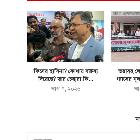
কিসের হাসিনা? কোথায় বক্তব্য
ভয়াবহ লো
দিয়েছে? তার চেহারা কি...
গ্যাসের মূল্
আগ ৭, ২০২৬
আ
ম