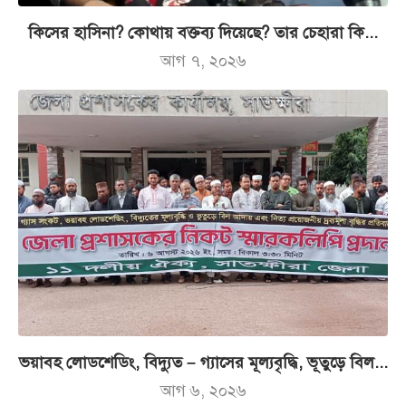
কিসের হাসিনা? কোথায় বক্তব্য দিয়েছে? তার চেহারা কি...
আগ ৭, ২০২৬
ভয়াবহ লোডশেডিং, বিদ্যুত – গ্যাসের মূল্যবৃদ্ধি, ভূতুড়ে বিল...
আগ ৬, ২০২৬