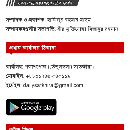
সম্পাদক ও প্রকাশক:
হাফিজুর রহমান মাসুম
সম্পাদকমণ্ডলীর সভাপতি:
বীর মুক্তিযোদ্ধা মিজানুর রহমান
প্রধান কার্যালয় ঠিকানা
কার্যালয়:
পলাশপোল (তেঁতুলতলা) সাতক্ষীরা।
মোবাইল:
+৮৮০১৭৪৬-৫৪৫১১৯
ইমেইল:
dailysatkhira@gmail.com
কুইক লিংক