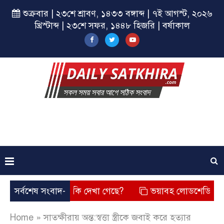
শুক্রবার | ২৩শে শ্রাবণ, ১৪৩৩ বঙ্গাব্দ | ৭ই আগস্ট, ২০২৬
খ্রিস্টাব্দ | ২৩শে সফর, ১৪৪৮ হিজরি | বর্ষাকাল
 তার চেহারা কি দেখা গেছে?
সর্বশেষ সংবাদ-
ভয়াবহ লোডশেডিং, বিদ্যুত – গ্যা
Home
»
সাতক্ষীরায় অন্ত:স্বত্তা স্ত্রীকে জবাই করে হত্যার