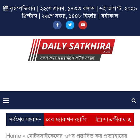
বৃহস্পতিবার | ২২শে শ্রাবণ, ১৪৩৩ বঙ্গাব্দ | ৬ই আগস্ট, ২০২৬
খ্রিস্টাব্দ | ২২শে সফর, ১৪৪৮ হিজরি | বর্ষাকাল
রায় ছাত্রশিবিরের ম্যারাথন র‌্যালি
সর্বশেষ সংবাদ-
সাতক্ষীরায় জুলাই যোদ্ধাদ
Home
»
মোটরসাইকেলের ওপর প্রস্তাবিত কর প্রত্যাহারের