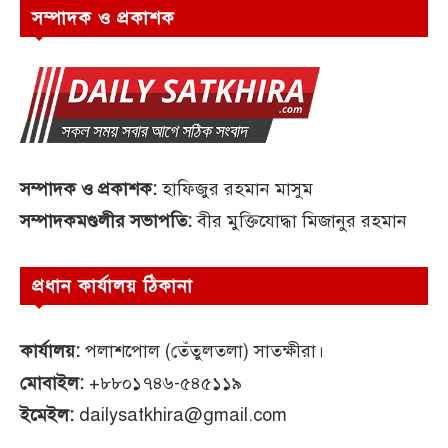
সম্পাদক ও প্রকাশক
সম্পাদক ও প্রকাশক:
হাফিজুর রহমান মাসুম
সম্পাদকমণ্ডলীর সভাপতি:
বীর মুক্তিযোদ্ধা মিজানুর রহমান
প্রধান কার্যালয় ঠিকানা
কার্যালয়:
পলাশপোল (তেঁতুলতলা) সাতক্ষীরা।
মোবাইল:
+৮৮০১৭৪৬-৫৪৫১১৯
ইমেইল:
dailysatkhira@gmail.com