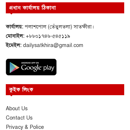
প্রধান কার্যালয় ঠিকানা
কার্যালয়:
পলাশপোল (তেঁতুলতলা) সাতক্ষীরা।
মোবাইল:
+৮৮০১৭৪৬-৫৪৫১১৯
ইমেইল:
dailysatkhira@gmail.com
কুইক লিংক
About Us
Contact Us
Privacy & Police