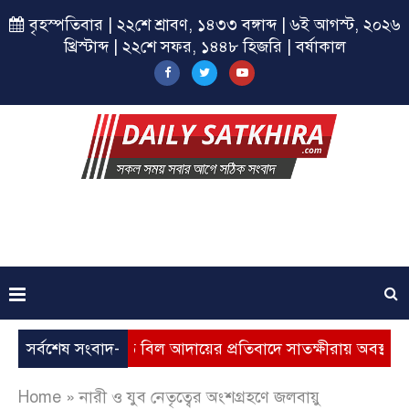
বৃহস্পতিবার | ২২শে শ্রাবণ, ১৪৩৩ বঙ্গাব্দ | ৬ই আগস্ট, ২০২৬
খ্রিস্টাব্দ | ২২শে সফর, ১৪৪৮ হিজরি | বর্ষাকাল
বৃদ্ধি, ভূতুড়ে বিল আদায়ের প্রতিবাদে সাতক্ষীরায় অবস্থান কর্মসূচি
সর্বশেষ সংবাদ-
Home
»
নারী ও যুব নেতৃত্বের অংশগ্রহণে জলবায়ু