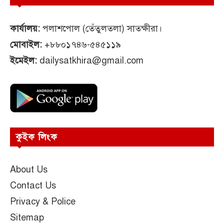
কার্যালয়:
পলাশপোল (তেঁতুলতলা) সাতক্ষীরা।
মোবাইল:
+৮৮০১৭৪৬-৫৪৫১১৯
ইমেইল:
dailysatkhira@gmail.com
কুইক লিংক
About Us
Contact Us
Privacy & Police
Sitemap