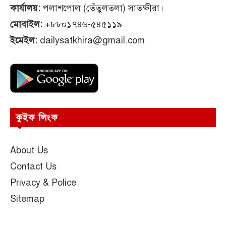
কার্যালয়:
পলাশপোল (তেঁতুলতলা) সাতক্ষীরা।
মোবাইল:
+৮৮০১৭৪৬-৫৪৫১১৯
ইমেইল:
dailysatkhira@gmail.com
কুইক লিংক
About Us
Contact Us
Privacy & Police
Sitemap