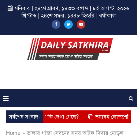
শনিবার | ২৪শে শ্রাবণ, ১৪৩৩ বঙ্গাব্দ | ৮ই আগস্ট, ২০২৬
খ্রিস্টাব্দ | ২৪শে সফর, ১৪৪৮ হিজরি | বর্ষাকাল
ে? তার চেহারা কি দেখা গেছে?
সর্বশেষ সংবাদ-
ভয়াবহ লোডশেডিং, বিদ্যুত – গ্
Home
»
তালায় গাঁজা সেবনের সময় আটক দিদার মোড়ল :