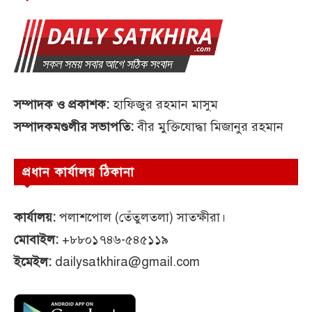
সম্পাদক ও প্রকাশক:
হাফিজুর রহমান মাসুম
সম্পাদকমণ্ডলীর সভাপতি:
বীর মুক্তিযোদ্ধা মিজানুর রহমান
প্রধান কার্যালয় ঠিকানা
কার্যালয়:
পলাশপোল (তেঁতুলতলা) সাতক্ষীরা।
মোবাইল:
+৮৮০১৭৪৬-৫৪৫১১৯
ইমেইল:
dailysatkhira@gmail.com