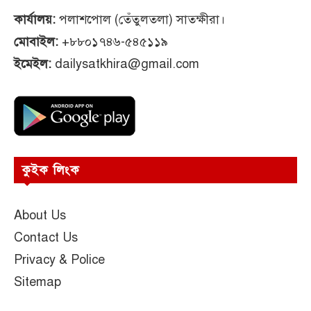
কার্যালয়:
পলাশপোল (তেঁতুলতলা) সাতক্ষীরা।
মোবাইল:
+৮৮০১৭৪৬-৫৪৫১১৯
ইমেইল:
dailysatkhira@gmail.com
কুইক লিংক
About Us
Contact Us
Privacy & Police
Sitemap