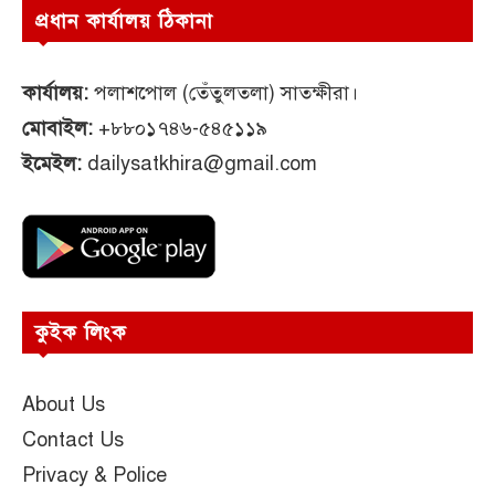
প্রধান কার্যালয় ঠিকানা
কার্যালয়:
পলাশপোল (তেঁতুলতলা) সাতক্ষীরা।
মোবাইল:
+৮৮০১৭৪৬-৫৪৫১১৯
ইমেইল:
dailysatkhira@gmail.com
কুইক লিংক
About Us
Contact Us
Privacy & Police