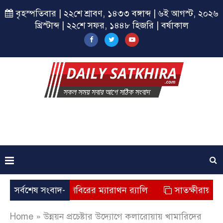
বৃহস্পতিবার | ২২শে শ্রাবণ, ১৪৩৩ বঙ্গাব্দ | ৬ই আগস্ট, ২০২৬
খ্রিস্টাব্দ | ২২শে সফর, ১৪৪৮ হিজরি | বর্ষাকাল
ক্ষীরায় ছাত্রশিবিরের ম্যারাথন র‌্যালি
সর্বশেষ সংবাদ-
সাতক্ষীরায় জুলাই যোদ
Home
»
উন্নয়ন প্রচেষ্টার উদ্যোগে কলারোয়ায় খামারিদের