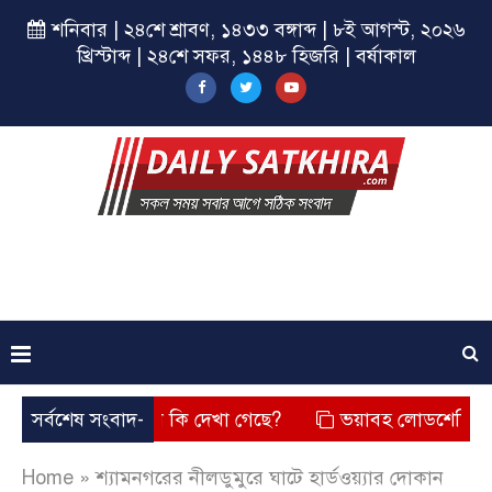
শনিবার | ২৪শে শ্রাবণ, ১৪৩৩ বঙ্গাব্দ | ৮ই আগস্ট, ২০২৬
খ্রিস্টাব্দ | ২৪শে সফর, ১৪৪৮ হিজরি | বর্ষাকাল
? তার চেহারা কি দেখা গেছে?
সর্বশেষ সংবাদ-
ভয়াবহ লোডশেডিং, বিদ্যুত – গ্য
Home
»
শ্যামনগরের নীলডুমুরে ঘাটে হার্ডওয়্যার দোকান