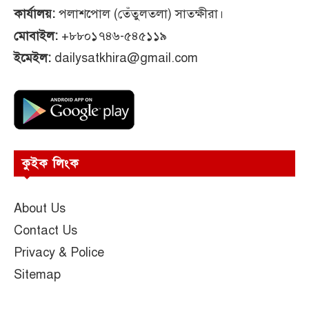
কার্যালয়:
পলাশপোল (তেঁতুলতলা) সাতক্ষীরা।
মোবাইল:
+৮৮০১৭৪৬-৫৪৫১১৯
ইমেইল:
dailysatkhira@gmail.com
কুইক লিংক
About Us
Contact Us
Privacy & Police
Sitemap