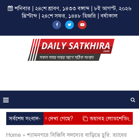
শনিবার | ২৪শে শ্রাবণ, ১৪৩৩ বঙ্গাব্দ | ৮ই আগস্ট, ২০২৬
খ্রিস্টাব্দ | ২৪শে সফর, ১৪৪৮ হিজরি | বর্ষাকাল
 চেহারা কি দেখা গেছে?
সর্বশেষ সংবাদ-
ভয়াবহ লোডশেডিং, বিদ্যুত – গ্যাসের 
Home
»
শ্যামনগরে বিজিবি সদস্যের বাড়িতে চুরি: র‍্যাবের