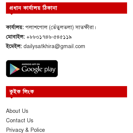
প্রধান কার্যালয় ঠিকানা
কার্যালয়:
পলাশপোল (তেঁতুলতলা) সাতক্ষীরা।
মোবাইল:
+৮৮০১৭৪৬-৫৪৫১১৯
ইমেইল:
dailysatkhira@gmail.com
কুইক লিংক
About Us
Contact Us
Privacy & Police