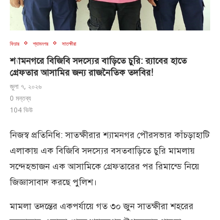
ফিচার
শ্যামনগর
সাতক্ষীরা
শ্যামনগরে বিজিবি সদস্যের বাড়িতে চুরি: র‍্যাবের হাতে
গ্রেফতার আসামির জন্য রাজনৈতিক তদবির!
জুলা ৭, ২০২৬
0 মন্তব্য
104
ভিউ
নিজস্ব প্রতিনিধি: সাতক্ষীরার শ্যামনগর পৌরসভার কাঁচড়াহাটি
এলাকায় এক বিজিবি সদস্যের বসতবাড়িতে চুরি মামলায়
সন্দেহভাজন এক আসামিকে গ্রেফতারের পর রিমান্ডে নিয়ে
জিজ্ঞাসাবাদ করছে পুলিশ।
মামলা তদন্তের একপর্যায়ে গত ৩০ জুন সাতক্ষীরা শহরের