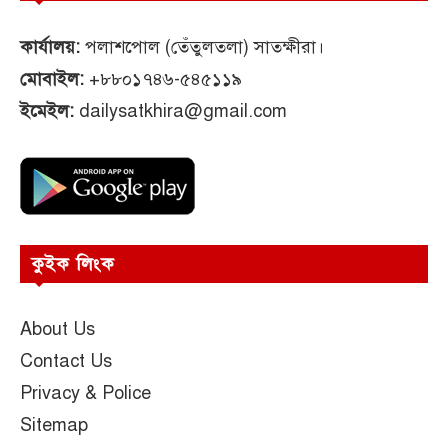
কার্যালয়:
পলাশপোল (তেঁতুলতলা) সাতক্ষীরা।
মোবাইল:
+৮৮০১৭৪৬-৫৪৫১১৯
ইমেইল:
dailysatkhira@gmail.com
কুইক লিংক
About Us
Contact Us
Privacy & Police
Sitemap