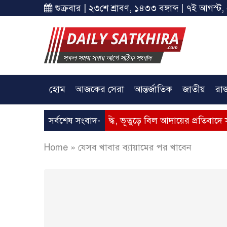
শুক্রবার | ২৩শে শ্রাবণ, ১৪৩৩ বঙ্গাব্দ | ৭ই আগস্ট,
হোম
আজকের সেরা
আন্তর্জাতিক
জাতীয়
রা
 – গ্যাসের মূল্যবৃদ্ধি, ভূতুড়ে বিল আদায়ের প্রতিবাদে সাতক্ষীরায় অব
সর্বশেষ সংবাদ-
Home
»
যেসব খাবার ব্যায়ামের পর খাবেন