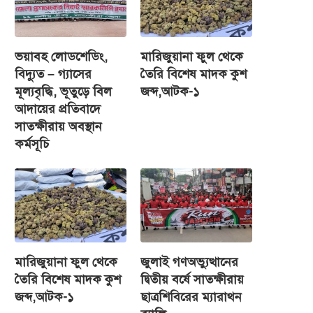
ভয়াবহ লোডশেডিং,
মারিজুয়ানা ফুল থেকে
বিদ্যুত – গ্যাসের
তৈরি বিশেষ মাদক কুশ
মূল্যবৃদ্ধি, ভূতুড়ে বিল
জব্দ,আটক-১
আদায়ের প্রতিবাদে
সাতক্ষীরায় অবস্থান
কর্মসূচি
মারিজুয়ানা ফুল থেকে
জুলাই গণঅভ্যুত্থানের
তৈরি বিশেষ মাদক কুশ
দ্বিতীয় বর্ষে সাতক্ষীরায়
জব্দ,আটক-১
ছাত্রশিবিরের ম্যারাথন