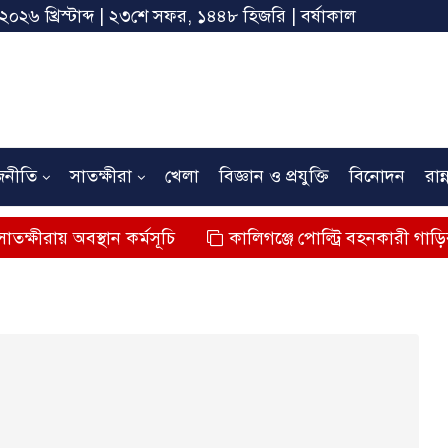
 ২০২৬ খ্রিস্টাব্দ | ২৩শে সফর, ১৪৪৮ হিজরি | বর্ষাকাল
জনীতি
সাতক্ষীরা
খেলা
বিজ্ঞান ও প্রযুক্তি
বিনোদন
রান্
স্থান কর্মসূচি
কালিগঞ্জে পোল্ট্রি বহনকারী গাড়ির ধাক্কায় শিশ