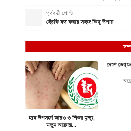
পূর্ববর্তী পোস্ট
হেঁচকি বন্ধ করার সহজ কিছু উপায়
সম্
দেশে ডেঙ্গুতে
অক্
হাম উপসর্গে আরও ৩ শিশুর মৃত্যু,
নতুন আক্রান্ত...