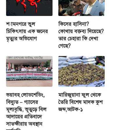
শ্যামনগরে ভুল
কিসের হাসিনা?
চিকিৎসায় এক জনের
কোথায় বক্তব্য দিয়েছে?
মৃত্যুর অভিযোগ
তার চেহারা কি দেখা
গেছে?
ভয়াবহ লোডশেডিং,
মারিজুয়ানা ফুল থেকে
বিদ্যুত – গ্যাসের
তৈরি বিশেষ মাদক কুশ
মূল্যবৃদ্ধি, ভূতুড়ে বিল
জব্দ,আটক-১
আদায়ের প্রতিবাদে
সাতক্ষীরায় অবস্থান