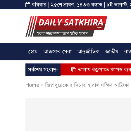
রবিবার | ২৫শে শ্রাবণ, ১৪৩৩ বঙ্গাব্দ | ৯ই আগস্ট, 
হোম
আজকের সেরা
আন্তর্জাতিক
জাতীয়
রা
ের মৃত্যুর অভিযোগ
সর্বশেষ সংবাদ-
তালায় বজ্রপাতে কাপড় ব্যবসায়ীর মৃত্যু
Home
»
জিম্বাবুয়েকে ২ দিনেই হারাল দক্ষিণ আফ্রিকা