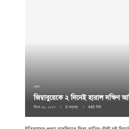
খেলা
জিম্বাবুয়েকে ২ দিনেই হারাল দক্ষিণ আফ
ডিসে ২৮, ২০১৭
0 মন্তব্য
445
ভিউ
ইতিহাসের প্রথম চারদিনের দিবা-রাত্রির টেস্ট দুই দ