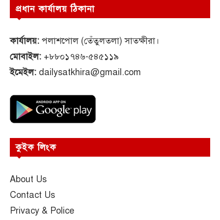
প্রধান কার্যালয় ঠিকানা
কার্যালয়:
পলাশপোল (তেঁতুলতলা) সাতক্ষীরা।
মোবাইল:
+৮৮০১৭৪৬-৫৪৫১১৯
ইমেইল:
dailysatkhira@gmail.com
কুইক লিংক
About Us
Contact Us
Privacy & Police