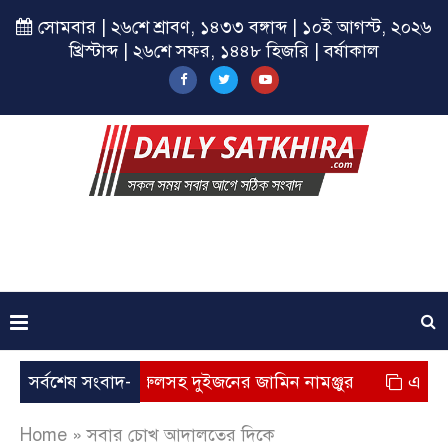
সোমবার | ২৬শে শ্রাবণ, ১৪৩৩ বঙ্গাব্দ | ১০ই আগস্ট, ২০২৬
খ্রিস্টাব্দ | ২৬শে সফর, ১৪৪৮ হিজরি | বর্ষাকাল
 হাজী নজরুলসহ দুইজনের জামিন নামঞ্জুর
সর্বশেষ সংবাদ-
এসএসসি পরীক্ষায়
Home
»
সবার চোখ আদালতের দিকে