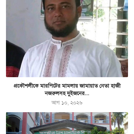
প্রকৌশলীকে মারপিটের মামলায় জামায়াত নেতা হাজী
নজরুলসহ দুইজনের...
আগ ১০, ২০২৬