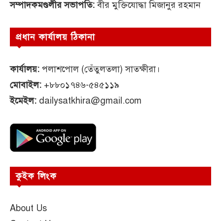
সম্পাদকমণ্ডলীর সভাপতি:
বীর মুক্তিযোদ্ধা মিজানুর রহমান
প্রধান কার্যালয় ঠিকানা
কার্যালয়:
পলাশপোল (তেঁতুলতলা) সাতক্ষীরা।
মোবাইল:
+৮৮০১৭৪৬-৫৪৫১১৯
ইমেইল:
dailysatkhira@gmail.com
কুইক লিংক
About Us