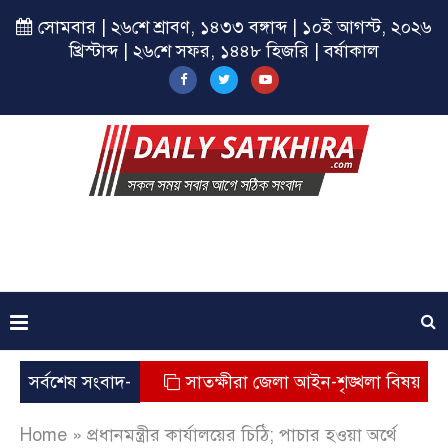
সোমবার | ২৬শে শ্রাবণ, ১৪৩৩ বঙ্গাব্দ | ১০ই আগস্ট, ২০২৬
খ্রিস্টাব্দ | ২৬শে সফর, ১৪৪৮ হিজরি | বর্ষাকাল
 সমাপনী সভা
সর্বশেষ সংবাদ-
সাতক্ষীরা জেলা আইন-শৃঙ্খলা বিষয়ক মাসিক 
Home
»
প্রধানমন্ত্রীর কার্যালয়ের চিঠি; পাচার হওয়া অর্থে