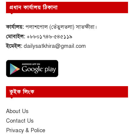
প্রধান কার্যালয় ঠিকানা
কার্যালয়:
পলাশপোল (তেঁতুলতলা) সাতক্ষীরা।
মোবাইল:
+৮৮০১৭৪৬-৫৪৫১১৯
ইমেইল:
dailysatkhira@gmail.com
কুইক লিংক
About Us
Contact Us
Privacy & Police