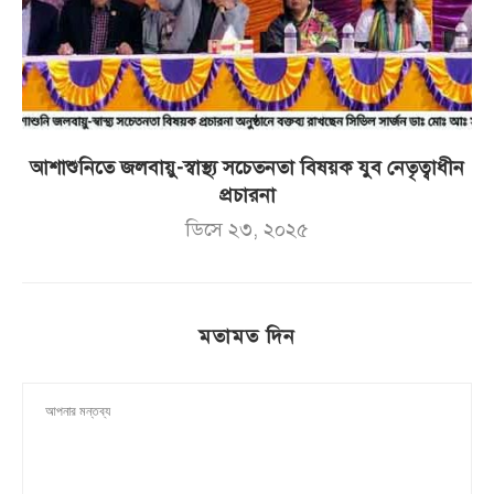
আশাশুনিতে জলবায়ু-স্বাস্থ্য সচেতনতা বিষয়ক যুব নেতৃত্বাধীন
প্রচারনা
ডিসে ২৩, ২০২৫
মতামত দিন