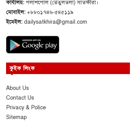
কার্যালয়:
পলাশপোল (তেঁতুলতলা) সাতক্ষীরা।
মোবাইল:
+৮৮০১৭৪৬-৫৪৫১১৯
ইমেইল:
dailysatkhira@gmail.com
কুইক লিংক
About Us
Contact Us
Privacy & Police
Sitemap