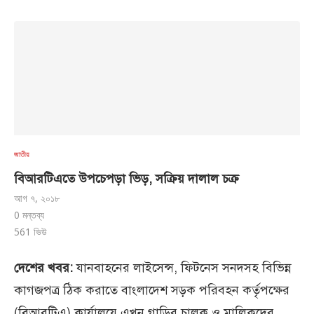
জাতীয়
বিআরটিএতে উপচেপড়া ভিড়, সক্রিয় দালাল চক্র
আগ ৭, ২০১৮
0 মন্তব্য
561
ভিউ
দেশের খবর:
যানবাহনের লাইসেন্স, ফিটনেস সনদসহ বিভিন্ন
কাগজপত্র ঠিক করাতে বাংলাদেশ সড়ক পরিবহন কর্তৃপক্ষের
(বিআরটিএ) কার্যালয়ে এখন গাড়ির চালক ও মালিকদের