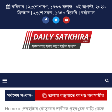
রবিবার | ২৫শে শ্রাবণ, ১৪৩৩ বঙ্গাব্দ | ৯ই আগস্ট, ২০২৬
খ্রিস্টাব্দ | ২৫শে সফর, ১৪৪৮ হিজরি | বর্ষাকাল
ুর অভিযোগ
সর্বশেষ সংবাদ-
তালায় বজ্রপাতে কাপড় ব্যবসায়ীর মৃত্যু
ক
Home
»
দেবহাটায় যৌতুকের দাবীতে গৃহবধুকে বাড়ি থেকে