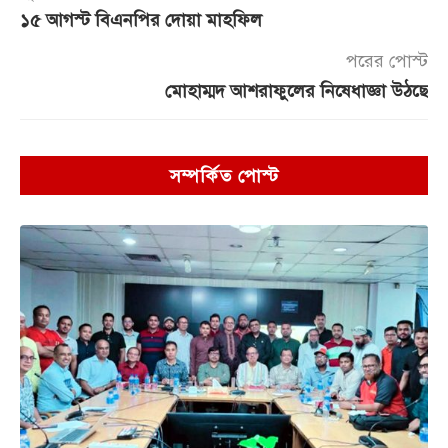
১৫ আগস্ট বিএনপির দোয়া মাহফিল
পরের পোস্ট
মোহাম্মদ আশরাফুলের নিষেধাজ্ঞা উঠছে
সম্পর্কিত পোস্ট