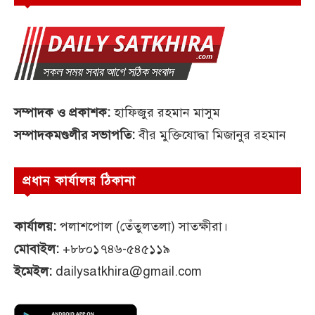
সম্পাদক ও প্রকাশক:
হাফিজুর রহমান মাসুম
সম্পাদকমণ্ডলীর সভাপতি:
বীর মুক্তিযোদ্ধা মিজানুর রহমান
প্রধান কার্যালয় ঠিকানা
কার্যালয়:
পলাশপোল (তেঁতুলতলা) সাতক্ষীরা।
মোবাইল:
+৮৮০১৭৪৬-৫৪৫১১৯
ইমেইল:
dailysatkhira@gmail.com