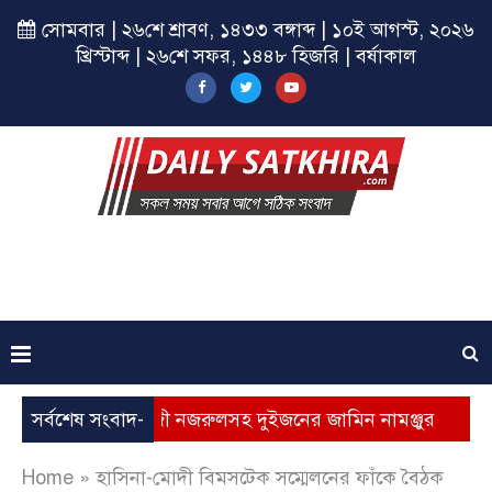
সোমবার | ২৬শে শ্রাবণ, ১৪৩৩ বঙ্গাব্দ | ১০ই আগস্ট, ২০২৬
খ্রিস্টাব্দ | ২৬শে সফর, ১৪৪৮ হিজরি | বর্ষাকাল
াত নেতা হাজী নজরুলসহ দুইজনের জামিন নামঞ্জুর
সর্বশেষ সংবাদ-
এসএসসি 
Home
»
হাসিনা-মোদী বিমসটেক সম্মেলনের ফাঁকে বৈঠক