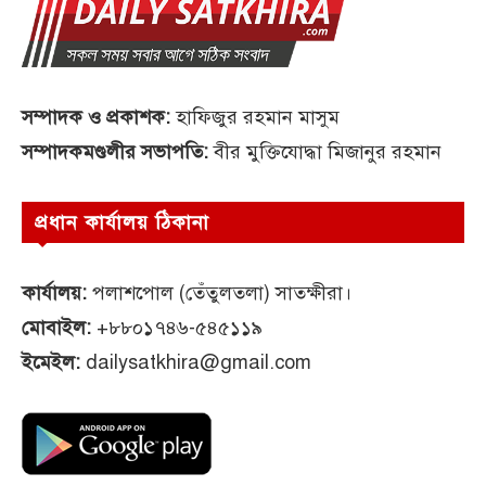
সম্পাদক ও প্রকাশক:
হাফিজুর রহমান মাসুম
সম্পাদকমণ্ডলীর সভাপতি:
বীর মুক্তিযোদ্ধা মিজানুর রহমান
প্রধান কার্যালয় ঠিকানা
কার্যালয়:
পলাশপোল (তেঁতুলতলা) সাতক্ষীরা।
মোবাইল:
+৮৮০১৭৪৬-৫৪৫১১৯
ইমেইল:
dailysatkhira@gmail.com