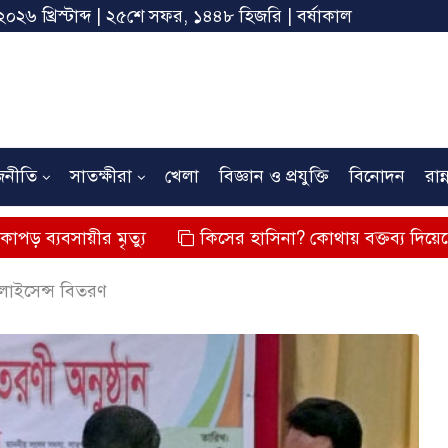
২০২৬ খ্রিস্টাব্দ | ২৫শে সফর, ১৪৪৮ হিজরি | বর্ষাকাল
জনীতি
সাতক্ষীরা
খেলা
বিজ্ঞান ও প্রযুক্তি
বিনোদন
রান্
র মৃত্যু
কিসের হাসিনা? কোথায় বক্তব্য দিয়েছে? তার চেহা
 লাইসেন্স বিতরণ