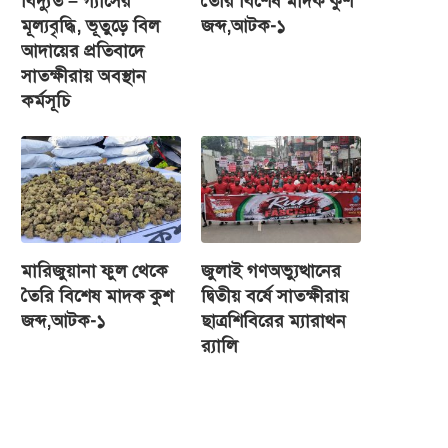
বিদ্যুত – গ্যাসের
তৈরি বিশেষ মাদক কুশ
মূল্যবৃদ্ধি, ভূতুড়ে বিল
জব্দ,আটক-১
আদায়ের প্রতিবাদে
সাতক্ষীরায় অবস্থান
কর্মসূচি
মারিজুয়ানা ফুল থেকে
জুলাই গণঅভ্যুত্থানের
তৈরি বিশেষ মাদক কুশ
দ্বিতীয় বর্ষে সাতক্ষীরায়
জব্দ,আটক-১
ছাত্রশিবিরের ম্যারাথন
র‌্যালি