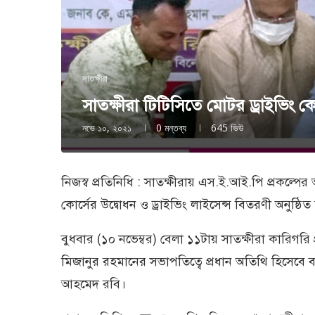
সাতক্ষীরা
সাতক্ষীরা টিটিসিতে মোটর ড্রাইভিং ক
নভে ১০, ২০২১
0 মন্তব্য
645
ভিউ
নিজস্ব প্রতিনিধি : সাতক্ষীরায় এস.ই.আই.পি প্রকল্পের
কোর্সের উদ্বোধন ও ড্রাইভিং লাইসেন্স বিতরণী অনুষ্ঠিত
বুধবার (১০ নভেম্বর) বেলা ১১টায় সাতক্ষীরা কারিগরি প্রশ
মিজানুর রহমানের সভাপতিত্বে প্রধান অতিথি হিসেবে ব
আহমেদ রবি।