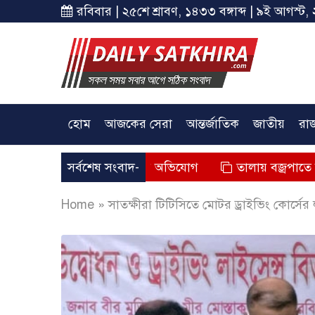
রবিবার | ২৫শে শ্রাবণ, ১৪৩৩ বঙ্গাব্দ | ৯ই আগস্ট, 
হোম
আজকের সেরা
আন্তর্জাতিক
জাতীয়
রা
় এক জনের মৃত্যুর অভিযোগ
সর্বশেষ সংবাদ-
তালায় বজ্রপাতে কাপড় ব্যবসায়ী
Home
»
সাতক্ষীরা টিটিসিতে মোটর ড্রাইভিং কোর্সের