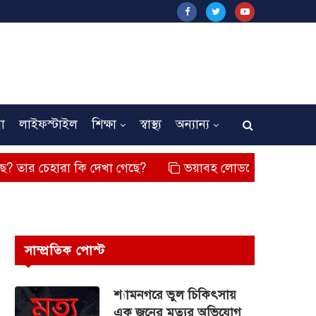
না
লাইফস্টাইল
শিক্ষা
স্বাস্থ্য
অন্যান্য
রা কি দেখা গেছে?
ভয়াবহ লোডশেডিং, বিদ্যুত – গ্যাসের মূল্যব
সাম্প্রতিক পোস্ট
শ্যামনগরে ভুল চিকিৎসায়
এক জনের মৃত্যুর অভিযোগ