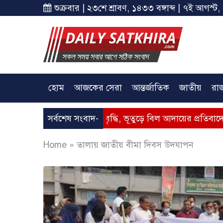
শুক্রবার | ২৩শে শ্রাবণ, ১৪৩৩ বঙ্গাব্দ | ৭ই আগস্ট,
হোম
আজকের সেরা
আন্তর্জাতিক
জাতীয়
রা
ুত – গ্যাসের মূল্যবৃদ্ধি, ভূতুড়ে বিল আদায়ের প্রতিবাদে সাতক্ষীরায় 
সর্বশেষ সংবাদ-
Home
»
তালায় জাতীয় বীমা দিবস উদযাপন