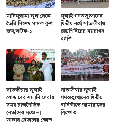
মারিজুয়ানা ফুল থেকে
জুলাই গণঅভ্যুত্থানের
তৈরি বিশেষ মাদক কুশ
দ্বিতীয় বর্ষে সাতক্ষীরায়
জব্দ,আটক-১
ছাত্রশিবিরের ম্যারাথন
র‌্যালি
সাতক্ষীরায় জুলাই
সাতক্ষীরায় জুলাই
যোদ্ধাদের সম্মানি দেয়ার
গণঅভ্যুত্থানের দ্বিতীয়
সময় রাজনৈতিক
বার্ষিকীতে জামায়াতের
নেতাদের মঞ্চে না
বিক্ষোভ
ডাকায় নেতাদের ক্ষোভ