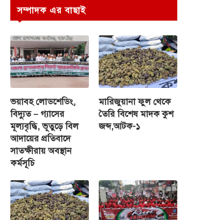
সম্পাদক এর বাছাই
ভয়াবহ লোডশেডিং,
মারিজুয়ানা ফুল থেকে
বিদ্যুত – গ্যাসের
তৈরি বিশেষ মাদক কুশ
মূল্যবৃদ্ধি, ভূতুড়ে বিল
জব্দ,আটক-১
আদায়ের প্রতিবাদে
সাতক্ষীরায় অবস্থান
কর্মসূচি