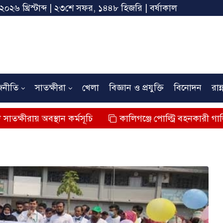
 ২০২৬ খ্রিস্টাব্দ | ২৩শে সফর, ১৪৪৮ হিজরি | বর্ষাকাল
জনীতি
সাতক্ষীরা
খেলা
বিজ্ঞান ও প্রযুক্তি
বিনোদন
রান্
অবস্থান কর্মসূচি
কালিগঞ্জে পোল্ট্রি বহনকারী গাড়ির ধাক্কায় শি