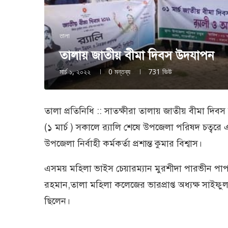
তালা
তালায় জাতীয় বীমা দিবস উদযাপন
মার্চ ১, ২০২২
0 মন্তব্য
731
ভিউ
তালা প্রতিনিধি :: সাতক্ষীরা তালায় জাতীয় বীমা দ
(১ মার্চ ) সকালে র‌্যালি শেষে উপজেলা পরিষদ চত্ব
উপজেলা নির্বাহী কর্মকর্তা প্রশান্ত কুমার বিশ্বাস।
এসময় মহিলা ভাইস চেয়ারম্যান মুরশীদা পারভীন পাপড়
রহমান,তালা মহিলা কলেজের ভারপ্রাপ্ত অধ্যক্ষ সাইফুল 
ছিলেন।