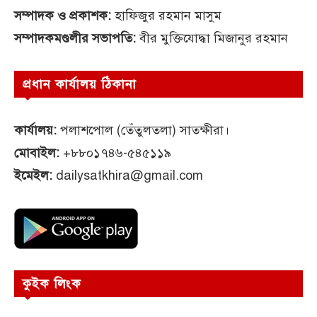
সম্পাদক ও প্রকাশক:
হাফিজুর রহমান মাসুম
সম্পাদকমণ্ডলীর সভাপতি:
বীর মুক্তিযোদ্ধা মিজানুর রহমান
প্রধান কার্যালয় ঠিকানা
কার্যালয়:
পলাশপোল (তেঁতুলতলা) সাতক্ষীরা।
মোবাইল:
+৮৮০১৭৪৬-৫৪৫১১৯
ইমেইল:
dailysatkhira@gmail.com
কুইক লিংক