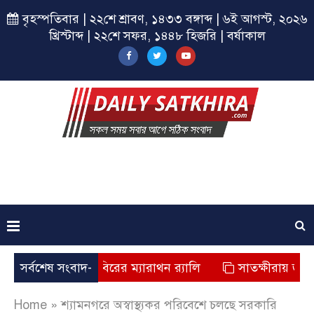
বৃহস্পতিবার | ২২শে শ্রাবণ, ১৪৩৩ বঙ্গাব্দ | ৬ই আগস্ট, ২০২৬
খ্রিস্টাব্দ | ২২শে সফর, ১৪৪৮ হিজরি | বর্ষাকাল
্ষীরায় ছাত্রশিবিরের ম্যারাথন র‌্যালি
সর্বশেষ সংবাদ-
সাতক্ষীরায় জুলাই যোদ্ধ
Home
»
শ্যামনগরে অস্বাস্থ্যকর পরিবেশে চলছে সরকারি