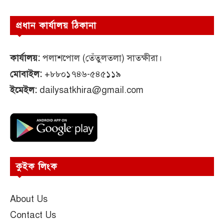
প্রধান কার্যালয় ঠিকানা
কার্যালয়:
পলাশপোল (তেঁতুলতলা) সাতক্ষীরা।
মোবাইল:
+৮৮০১৭৪৬-৫৪৫১১৯
ইমেইল:
dailysatkhira@gmail.com
কুইক লিংক
About Us
Contact Us