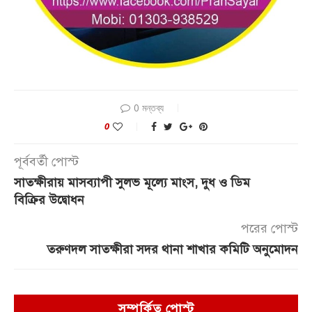
0 মন্তব্য
0
পূর্ববর্তী পোস্ট
সাতক্ষীরায় মাসব্যাপী সুলভ মূল্যে মাংস, দুধ ও ডিম
বিক্রির উদ্বোধন
পরের পোস্ট
তরুণদল সাতক্ষীরা সদর থানা শাখার কমিটি অনুমোদন
সম্পর্কিত পোস্ট