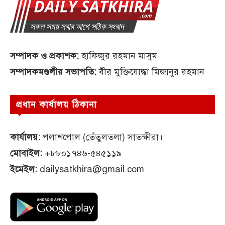
সম্পাদক ও প্রকাশক:
হাফিজুর রহমান মাসুম
সম্পাদকমণ্ডলীর সভাপতি:
বীর মুক্তিযোদ্ধা মিজানুর রহমান
প্রধান কার্যালয় ঠিকানা
কার্যালয়:
পলাশপোল (তেঁতুলতলা) সাতক্ষীরা।
মোবাইল:
+৮৮০১৭৪৬-৫৪৫১১৯
ইমেইল:
dailysatkhira@gmail.com