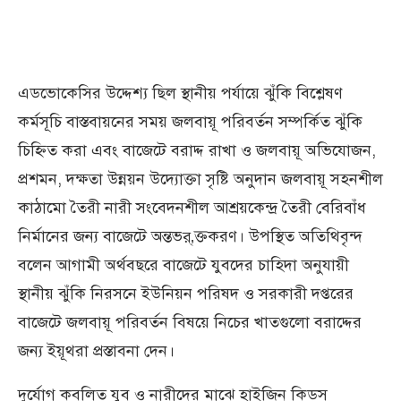
এডভোকেসির উদ্দেশ্য ছিল স্থানীয় পর্যায়ে ঝুঁকি বিশ্লেষণ
কর্মসূচি বাস্তবায়নের সময় জলবায়ূ পরিবর্তন সম্পর্কিত ঝুঁকি
চিহ্নিত করা এবং বাজেটে বরাদ্দ রাখা ও জলবায়ূ অভিযোজন,
প্রশমন, দক্ষতা উন্নয়ন উদ্যোক্তা সৃষ্টি অনুদান জলবায়ূ সহনশীল
কাঠামো তৈরী নারী সংবেদনশীল আশ্রয়কেন্দ্র তৈরী বেরিবাঁধ
নির্মানের জন্য বাজেটে অন্তভর্‚ক্তকরণ। উপস্থিত অতিথিবৃন্দ
বলেন আগামী অর্থবছরে বাজেটে যুবদের চাহিদা অনুযায়ী
স্থানীয় ঝুঁকি নিরসনে ইউনিয়ন পরিষদ ও সরকারী দপ্তরের
বাজেটে জলবায়ূ পরিবর্তন বিষয়ে নিচের খাতগুলো বরাদ্দের
জন্য ইয়ূথরা প্রস্তাবনা দেন।
দুর্যোগ কবলিত যুব ও নারীদের মাঝে হাইজিন কিডস