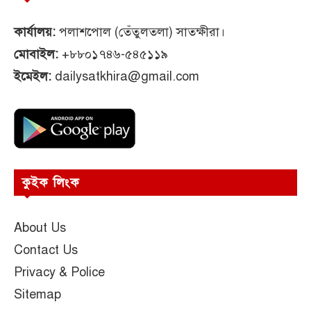
কার্যালয়:
পলাশপোল (তেঁতুলতলা) সাতক্ষীরা।
মোবাইল:
+৮৮০১৭৪৬-৫৪৫১১৯
ইমেইল:
dailysatkhira@gmail.com
কুইক লিংক
About Us
Contact Us
Privacy & Police
Sitemap