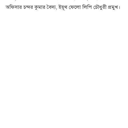
অফিসার চন্দর কুমার বৈদ্য, ইয়ূথ ফেলো লিপি চৌধুরী প্রমুখ।