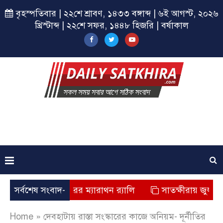
বৃহস্পতিবার | ২২শে শ্রাবণ, ১৪৩৩ বঙ্গাব্দ | ৬ই আগস্ট, ২০২৬
খ্রিস্টাব্দ | ২২শে সফর, ১৪৪৮ হিজরি | বর্ষাকাল
য় ছাত্রশিবিরের ম্যারাথন র‌্যালি
সর্বশেষ সংবাদ-
সাতক্ষীরায় জুলাই যোদ্ধাদে
Home
»
দেবহাটায় রাস্তা সংস্কারের কাজে অনিয়ম- দূর্নীতির