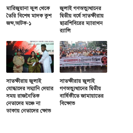
মারিজুয়ানা ফুল থেকে
জুলাই গণঅভ্যুত্থানের
তৈরি বিশেষ মাদক কুশ
দ্বিতীয় বর্ষে সাতক্ষীরায়
জব্দ,আটক-১
ছাত্রশিবিরের ম্যারাথন
র‌্যালি
সাতক্ষীরায় জুলাই
সাতক্ষীরায় জুলাই
যোদ্ধাদের সম্মানি দেয়ার
গণঅভ্যুত্থানের দ্বিতীয়
সময় রাজনৈতিক
বার্ষিকীতে জামায়াতের
নেতাদের মঞ্চে না
বিক্ষোভ
ডাকায় নেতাদের ক্ষোভ