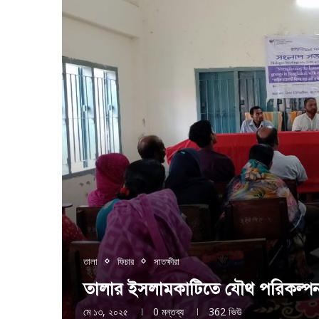
তালা
ফিচার
সাতক্ষীরা
তালার ইসলামকাটিতে যৌথ পরিকল্পন
মে ১৩, ২০২৫
0 মন্তব্য
362
ভিউ