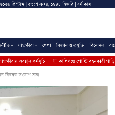
 ২০২৬ খ্রিস্টাব্দ | ২৩শে সফর, ১৪৪৮ হিজরি | বর্ষাকাল
জনীতি
সাতক্ষীরা
খেলা
বিজ্ঞান ও প্রযুক্তি
বিনোদন
রান্
ান কর্মসূচি
কালিগঞ্জে পোল্ট্রি বহনকারী গাড়ির ধাক্কায় শিশুর ম
নয়ন বিষয়ক সংলাপ সভা