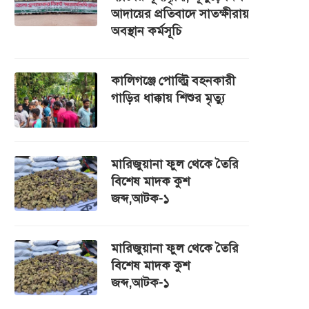
আদায়ের প্রতিবাদে সাতক্ষীরায়
অবস্থান কর্মসূচি
কালিগঞ্জে পোল্ট্রি বহনকারী
গাড়ির ধাক্কায় শিশুর মৃত্যু
মারিজুয়ানা ফুল থেকে তৈরি
বিশেষ মাদক কুশ
জব্দ,আটক-১
মারিজুয়ানা ফুল থেকে তৈরি
বিশেষ মাদক কুশ
জব্দ,আটক-১