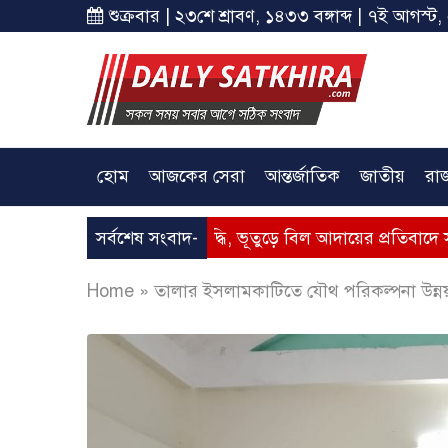
শুক্রবার | ২৩শে শ্রাবণ, ১৪৩৩ বঙ্গাব্দ | ৭ই আগস্ট,
হোম
আজকের সেরা
আন্তর্জাতিক
জাতীয়
রা
গ্যাসের মূল্যবৃদ্ধি, ভূতুড়ে বিল আদায়ের প্রতিবাদে সাতক্ষীরায় অবস্থ
সর্বশেষ সংবাদ-
Home
»
তালার ইসলামকাটিতে যৌথ পরিকল্পনা উন্