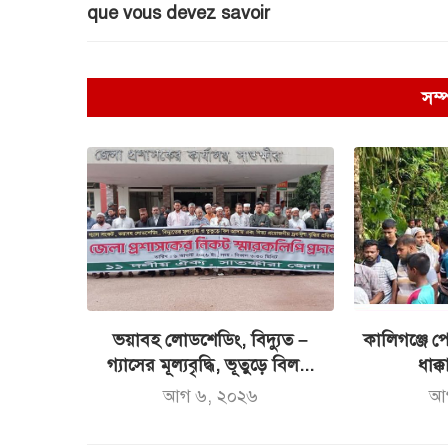
que vous devez savoir
সম্
ভয়াবহ লোডশেডিং, বিদ্যুত –
কালিগঞ্জে পো
গ্যাসের মূল্যবৃদ্ধি, ভূতুড়ে বিল...
ধাক্ক
আগ ৬, ২০২৬
আ