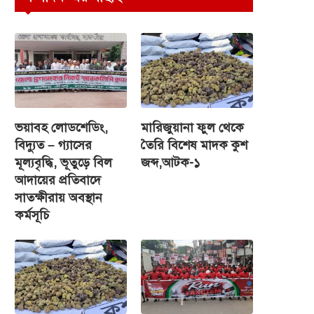
ভয়াবহ লোডশেডিং,
মারিজুয়ানা ফুল থেকে
বিদ্যুত – গ্যাসের
তৈরি বিশেষ মাদক কুশ
মূল্যবৃদ্ধি, ভূতুড়ে বিল
জব্দ,আটক-১
আদায়ের প্রতিবাদে
সাতক্ষীরায় অবস্থান
কর্মসূচি