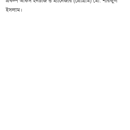
প্রকল্প অফিস ইনচার্জ ও ম্যানেজার (প্রোগ্রাম) মো. শরিফুল
ইসলাম।