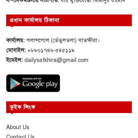
সম্পাদকমণ্ডলীর সভাপতি:
বীর মুক্তিযোদ্ধা মিজানুর রহমান
প্রধান কার্যালয় ঠিকানা
কার্যালয়:
পলাশপোল (তেঁতুলতলা) সাতক্ষীরা।
মোবাইল:
+৮৮০১৭৪৬-৫৪৫১১৯
ইমেইল:
dailysatkhira@gmail.com
কুইক লিংক
About Us
Contact Us