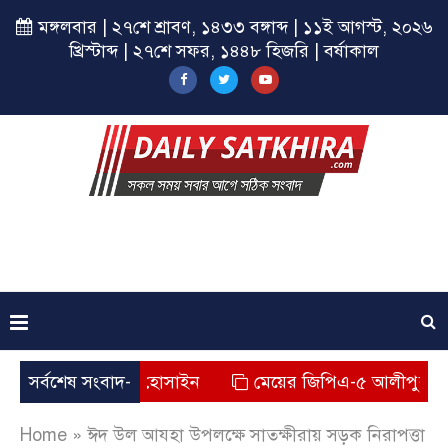
মঙ্গলবার | ২৭শে শ্রাবণ, ১৪৩৩ বঙ্গাব্দ | ১১ই আগস্ট, ২০২৬
খ্রিস্টাব্দ | ২৭শে সফর, ১৪৪৮ হিজরি | বর্ষাকাল
বাদিক বেলাল হোসাইন
সর্বশেষ সংবাদ-
মেয়ের জিপিএ-৫ আলীপুর স্কুলের হাবি
Home
»
ঈদ উল আযহা উপলক্ষে সাতক্ষীরায় সড়ক নিরাপত্তা