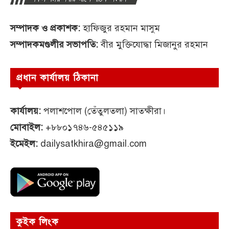
সম্পাদক ও প্রকাশক:
হাফিজুর রহমান মাসুম
সম্পাদকমণ্ডলীর সভাপতি:
বীর মুক্তিযোদ্ধা মিজানুর রহমান
প্রধান কার্যালয় ঠিকানা
কার্যালয়:
পলাশপোল (তেঁতুলতলা) সাতক্ষীরা।
মোবাইল:
+৮৮০১৭৪৬-৫৪৫১১৯
ইমেইল:
dailysatkhira@gmail.com
কুইক লিংক