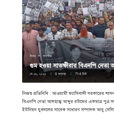
ফিচার
সাতক্ষীরা
গুম হওয়া সাতক্ষীরার বিএনপি নেতা 
মে ২৯, ২০২৫
0 মন্তব্য
714
ভিউ
নিজস্ব প্রতিনিধি : আওয়ামী ফ্যাসিবাদী সরকারের শা
বিএনপি নেতা আলহাজ্ব আব্দুর রউফের একমাত্র পুত
ইউনিয়ন যুবদলের সাবেক সাধারণ সম্পাদক আবু সেলিম