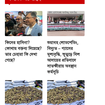
কিসের হাসিনা?
ভয়াবহ লোডশেডিং,
কোথায় বক্তব্য দিয়েছে?
বিদ্যুত – গ্যাসের
তার চেহারা কি দেখা
মূল্যবৃদ্ধি, ভূতুড়ে বিল
গেছে?
আদায়ের প্রতিবাদে
সাতক্ষীরায় অবস্থান
কর্মসূচি