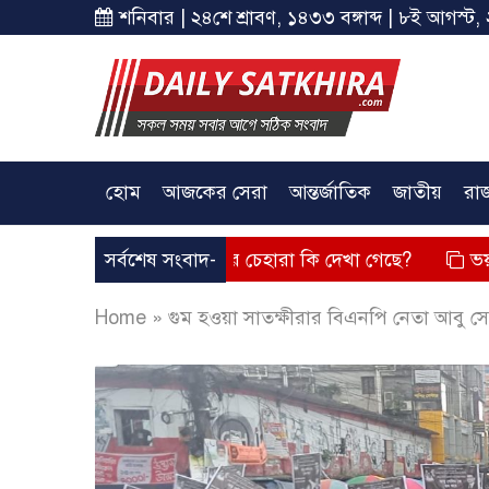
শনিবার | ২৪শে শ্রাবণ, ১৪৩৩ বঙ্গাব্দ | ৮ই আগস্ট, 
হোম
আজকের সেরা
আন্তর্জাতিক
জাতীয়
রা
তব্য দিয়েছে? তার চেহারা কি দেখা গেছে?
সর্বশেষ সংবাদ-
ভয়াবহ লোডশেডিং, 
Home
»
গুম হওয়া সাতক্ষীরার বিএনপি নেতা আবু স