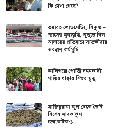
কি দেখা গেছে?
ভয়াবহ লোডশেডিং, বিদ্যুত –
গ্যাসের মূল্যবৃদ্ধি, ভূতুড়ে বিল
আদায়ের প্রতিবাদে সাতক্ষীরায়
অবস্থান কর্মসূচি
কালিগঞ্জে পোল্ট্রি বহনকারী
গাড়ির ধাক্কায় শিশুর মৃত্যু
মারিজুয়ানা ফুল থেকে তৈরি
বিশেষ মাদক কুশ
জব্দ,আটক-১