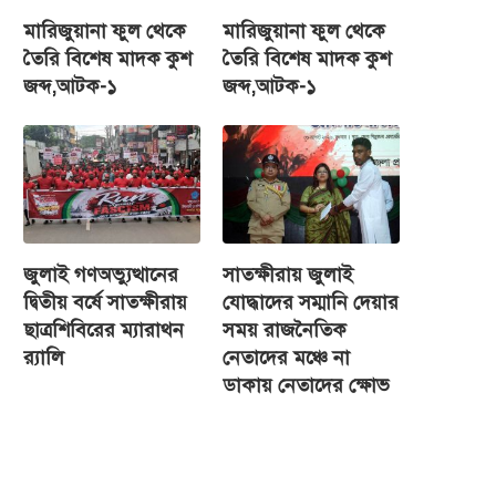
মারিজুয়ানা ফুল থেকে
মারিজুয়ানা ফুল থেকে
তৈরি বিশেষ মাদক কুশ
তৈরি বিশেষ মাদক কুশ
জব্দ,আটক-১
জব্দ,আটক-১
জুলাই গণঅভ্যুত্থানের
সাতক্ষীরায় জুলাই
দ্বিতীয় বর্ষে সাতক্ষীরায়
যোদ্ধাদের সম্মানি দেয়ার
ছাত্রশিবিরের ম্যারাথন
সময় রাজনৈতিক
র‌্যালি
নেতাদের মঞ্চে না
ডাকায় নেতাদের ক্ষোভ