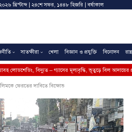
২০২৬ খ্রিস্টাব্দ | ২৪শে সফর, ১৪৪৮ হিজরি | বর্ষাকাল
জনীতি
সাতক্ষীরা
খেলা
বিজ্ঞান ও প্রযুক্তি
বিনোদন
রান্
বিদ্যুত – গ্যাসের মূল্যবৃদ্ধি, ভূতুড়ে বিল আদায়ের প্রতিবাদে সাতক্ষ
েলিমকে ফেরতের দাবিতে বিক্ষোভ